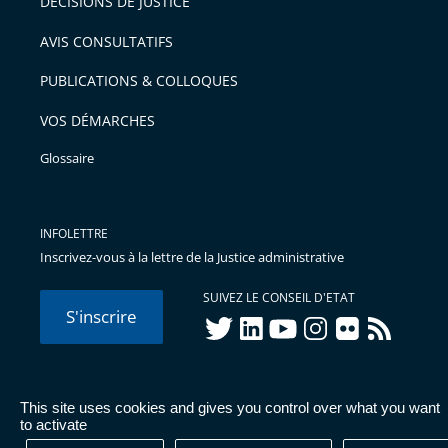
DÉCISIONS DE JUSTICE
AVIS CONSULTATIFS
PUBLICATIONS & COLLOQUES
VOS DÉMARCHES
Glossaire
INFOLETTRE
Inscrivez-vous à la lettre de la Justice administrative
SUIVEZ LE CONSEIL D'ETAT
S'inscrire
twitter
linkedIn
youtube
instagram
flickr
rss
This site uses cookies and gives you control over what you want
© Conseil d'État 2026 -
Mentions légales
-
Cookies
-
Données
to activate
personnelles
-
Publications administratives
-
Accessibilité :