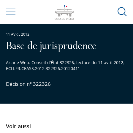
Ouvrir
Menu
la
modal
11 AVRIL 2012
de
reche
Base de jurisprudence
Ariane Web: Conseil d'État 322326, lecture du 11 avril 2012,
ECLI:FR:CEASS:2012:322326.20120411
Décision n° 322326
Voir aussi