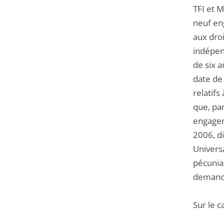
TFI et M
neuf eng
aux droi
indépen
de six 
date de 
relatifs
que, pa
engageme
2006, di
Univers
pécuniai
demande
Sur le c