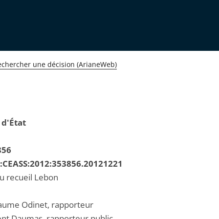
echercher une décision (ArianeWeb)
 d'État
856
R:CEASS:2012:353856.20121221
au recueil Lebon
laume Odinet, rapporteur
ent Daumas, rapporteur public