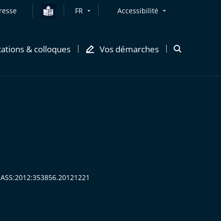
resse
FR
Accessibilité
cations & colloques
Vos démarches
Ouvrir
la
modale
de
recherche
CEASS:2012:353856.20121221