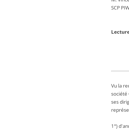
SCP PI
Lectur
Vu la r
société 
ses diri
représen
1°) d'a