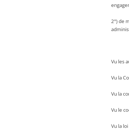
engageme
2°) de m
administ
Vu les a
Vu la Co
Vu la c
Vu le c
Vu la lo