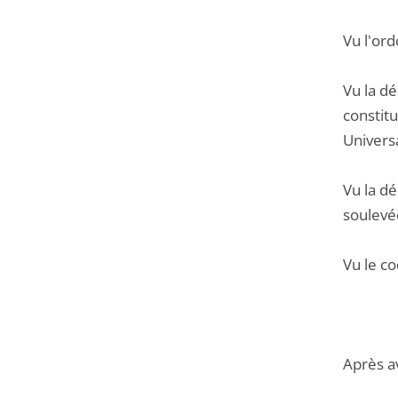
Vu l'or
Vu la dé
constitu
Universa
Vu la dé
soulevée
Vu le co
Après a