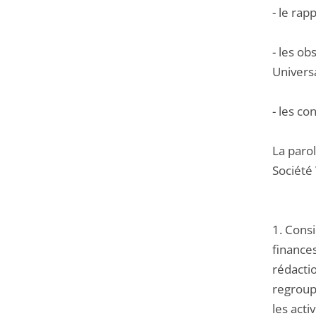
- le rap
- les ob
Universa
- les co
La parol
Société 
1. Consi
finances
rédactio
regroupa
les acti