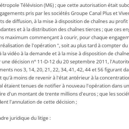
étropole Télévision (M6) ; que cette autorisation était sub
agements pris par les sociétés Groupe Canal Plus et Vivend
ts de diffusion, à la mise à disposition de chaînes au profit
dantes et à la distribution des chaînes tierces ; que ces 
ans maximum commençant à courir, pour chaque engagement,
réalisation de l'opération ", soit au plus tard à compter d
 à la vidéo à la demande et à la mise à disposition de chaî
r une décision n° 11-D-12 du 20 septembre 2011, l'Autorité
nts nos 3, 14, 20, 21, 22, 34, 41, 42, 44 et 56 figurant da
t qu'à moins de revenir à l'état antérieur à la concentratio
al étaient tenues de notifier à nouveau l'opération dans u
re d'un montant de trente millions d'euros ; que les socié
nt l'annulation de cette décision ;
adre juridique du litige :