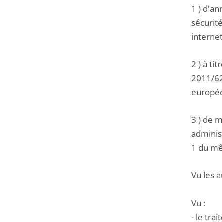
1 ) d'a
sécurit
internet
2 ) à ti
2011/62
européen
3 ) de m
administ
1 du m
Vu les a
Vu :
- le tra