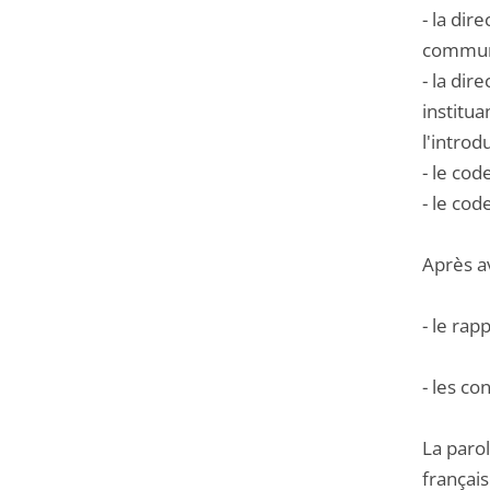
- la di
communa
- la di
institu
l'introd
- le cod
- le cod
Après a
- le ra
- les co
La parol
françai