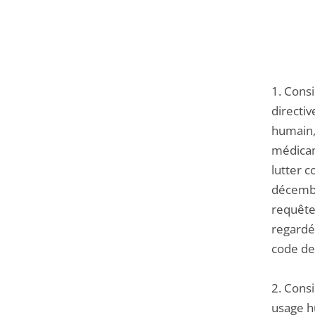
1. Cons
directi
humain,
médicame
lutter 
décembre
requête
regardé
code de
2. Cons
usage h