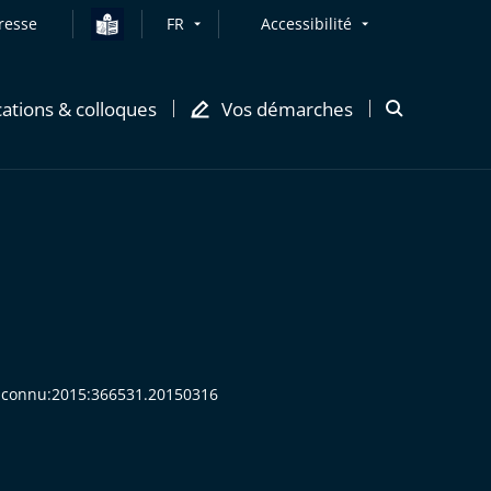
resse
FR
Accessibilité
cations & colloques
Vos démarches
Ouvrir
la
modale
de
recherche
 Inconnu:2015:366531.20150316