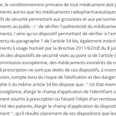
ur, le conditionnement primaire de tout médicament doit po
ents autres que les médicaments radiopharmaceutiques visé
ifs de sécurité permettant aux grossistes et aux personnes
nts au public : / - de vérifier l'authenticité du médicament,
nts, / ainsi qu'un dispositif permettant de vérifier si l'emb
vertu du paragraphe 1 de l'article 54 bis, également insé
ents à usage humain par la directive 2011/62/UE du 8 jui
és des dispositifs de sécurité visés au point o) de l'article 5
Commission européenne, des médicaments exonérés de cet
 prescription ne sont pas dotés de ces dispositifs, à moins
on, compte tenu du risque de falsification et des dangers r
phe 5 du même article 54 bis dispose que : " Un Etat me
vigilance, élargir le champ d'application de l'identifiant uni
ent soumis à prescription ou faisant l'objet d'un rembours
ité des patients, élargir le champ d'application du dispositif 
ent " ; qu'il résulte clairement de ces dispositions que l