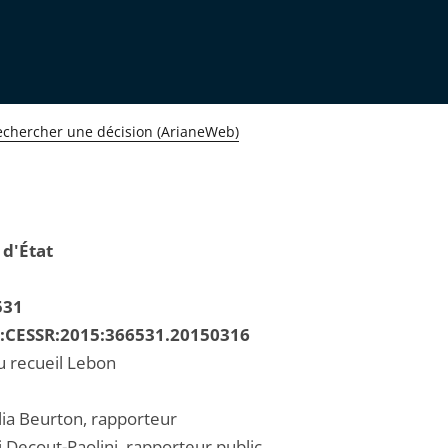
echercher une décision (ArianeWeb)
 d'État
531
R:CESSR:2015:366531.20150316
u recueil Lebon
ia Beurton, rapporteur
 Decout-Paolini, rapporteur public