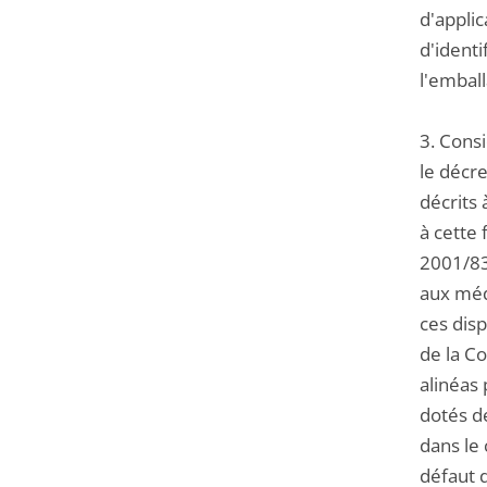
d'applic
d'identi
l'emball
3. Consi
le décre
décrits 
à cette 
2001/83
aux méd
ces disp
de la Co
alinéas
dotés de
dans le 
défaut 