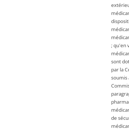
extérie
médicam
disposit
médicame
médicame
; qu'en 
médicam
sont dot
par la 
soumis à
Commissi
paragra
pharmaco
médicam
de sécur
médicam