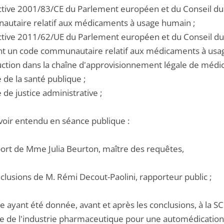
rective 2001/83/CE du Parlement européen et du Conseil d
utaire relatif aux médicaments à usage humain ;
rective 2011/62/UE du Parlement européen et du Conseil du 
ant un code communautaire relatif aux médicaments à usag
uction dans la chaîne d'approvisionnement légale de médic
e de la santé publique ;
e de justice administrative ;
voir entendu en séance publique :
pport de Mme Julia Beurton, maître des requêtes,
nclusions de M. Rémi Decout-Paolini, rapporteur public ;
e ayant été donnée, avant et après les conclusions, à la SC
se de l'industrie pharmaceutique pour une automédication