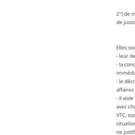
2°) de m
de justi
Elles so
- leur 
- la con
immédiat
- le déc
affaires
- il vio
avec cha
VTC, sur
situatio
ne justi