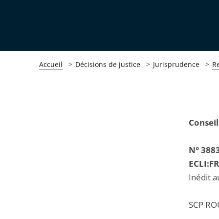
Accueil
Décisions de justice
Jurisprudence
R
Passer
Passer
Conseil
la
la
navigation
navigation
N° 388
de
de
ECLI:F
l'article
l'article
Inédit a
pour
pour
arriver
arriver
SCP ROU
après
avant