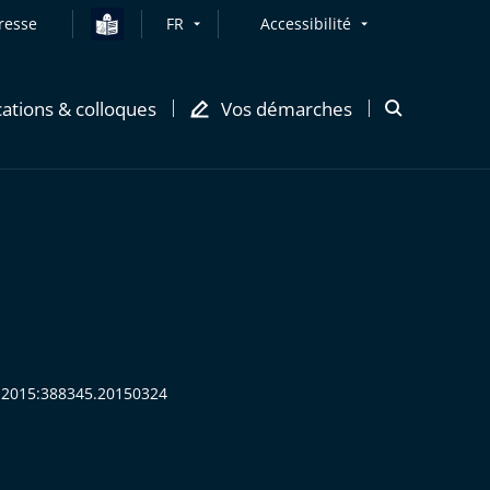
resse
FR
Accessibilité
cations & colloques
Vos démarches
Ouvrir
la
modale
de
recherche
D:2015:388345.20150324