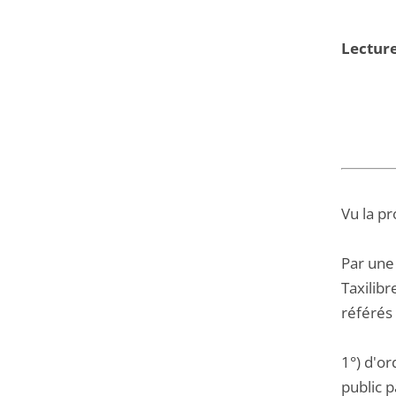
Lectur
Vu la pr
Par une 
Taxilib
référés 
1°) d'o
public p