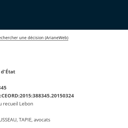
echercher une décision (ArianeWeb)
 d'État
345
R:CEORD:2015:388345.20150324
u recueil Lebon
SSEAU, TAPIE, avocats