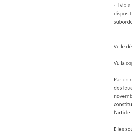
- il vio
disposit
subordon
Vu le d
Vu la co
Par un m
des loue
novembr
constitu
l'articl
Elles so