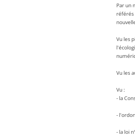
Par un m
référés 
nouvell
Vu les 
l'écolog
numériq
Vu les a
Vu :
- la Con
- l'ord
- la loi