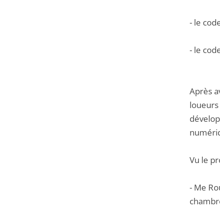
- le cod
- le cod
Après av
loueurs 
développ
numériq
Vu le p
- Me Rou
chambre