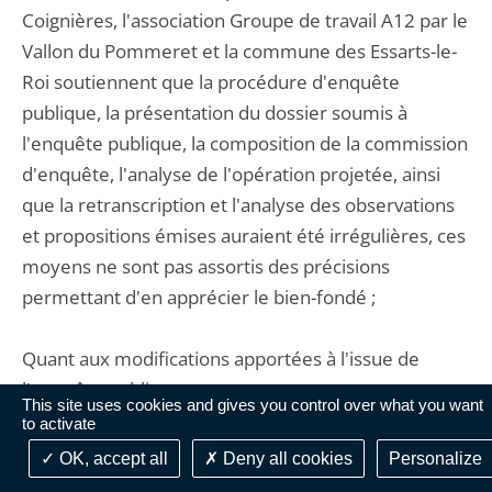
Coignières, l'association Groupe de travail A12 par le
Vallon du Pommeret et la commune des Essarts-le-
Roi soutiennent que la procédure d'enquête
publique, la présentation du dossier soumis à
l'enquête publique, la composition de la commission
d'enquête, l'analyse de l'opération projetée, ainsi
que la retranscription et l'analyse des observations
et propositions émises auraient été irrégulières, ces
moyens ne sont pas assortis des précisions
permettant d'en apprécier le bien-fondé ;
Quant aux modifications apportées à l'issue de
l'enquête publique :
This site uses cookies and gives you control over what you want
to activate
11. Considérant qu'aux termes du II de l'article L.
OK, accept all
Deny all cookies
Personalize
123-14 du code de l'environnement : " Au vu des