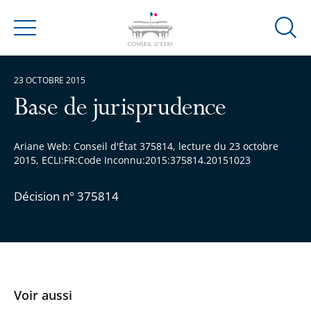
Ouvrir
Menu
la
modal
23 OCTOBRE 2015
de
reche
Base de jurisprudence
Ariane Web: Conseil d'État 375814, lecture du 23 octobre
2015, ECLI:FR:Code Inconnu:2015:375814.20151023
Décision n° 375814
Voir aussi