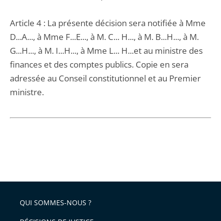
Article 4 : La présente décision sera notifiée à Mme
D...A..., à Mme F...E..., à M. C... H..., à M. B...H..., à M.
G...H..., à M. I...H..., à Mme L... H...et au ministre des
finances et des comptes publics. Copie en sera
adressée au Conseil constitutionnel et au Premier
ministre.
QUI SOMMES-NOUS ?