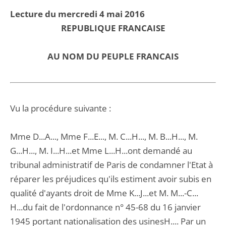
Lecture du mercredi 4 mai 2016
REPUBLIQUE FRANCAISE
AU NOM DU PEUPLE FRANCAIS
Vu la procédure suivante :
Mme D...A..., Mme F...E..., M. C...H..., M. B...H..., M.
G...H..., M. I...H...et Mme L...H...ont demandé au
tribunal administratif de Paris de condamner l'Etat à
réparer les préjudices qu'ils estiment avoir subis en
qualité d'ayants droit de Mme K...J...et M. M...-C...
H...du fait de l'ordonnance n° 45-68 du 16 janvier
1945 portant nationalisation des usinesH.... Par un