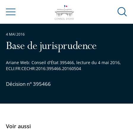
Ouvrir
Menu
la
modal
4 MAI 2016
de
reche
Base de jurisprudence
Ariane Web: Conseil d'État 395466, lecture du 4 mai 2016,
ECLI:FR:CECHR:2016:395466.20160504
Décision n° 395466
Voir aussi