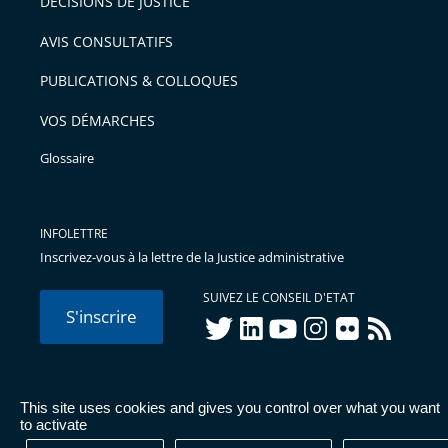
DÉCISIONS DE JUSTICE
AVIS CONSULTATIFS
PUBLICATIONS & COLLOQUES
VOS DÉMARCHES
Glossaire
INFOLETTRE
Inscrivez-vous à la lettre de la Justice administrative
SUIVEZ LE CONSEIL D'ETAT
S'inscrire
twitter
linkedIn
youtube
instagram
flickr
rss
This site uses cookies and gives you control over what you want
© Conseil d'État 2026 -
Mentions légales
-
Cookies
-
Données
to activate
personnelles
-
Publications administratives
-
Accessibilité :