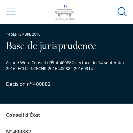
Ouvrir
Menu
la
modal
14 SEPTEMBRE 2016
de
reche
Base de jurisprudence
Ariane Web: Conseil d'État 400882, lecture du 14 septembre
2016, ECLI:FR:CECHR:2016:400882.20160914
Décision n° 400882
Conseil d'État
N° 400882