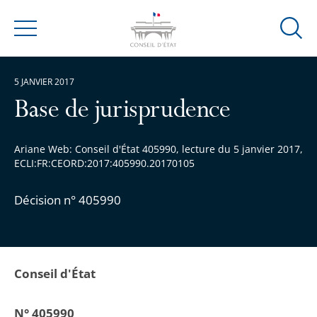
Ouvrir
Menu
la
modal
5 JANVIER 2017
de
reche
Base de jurisprudence
Ariane Web: Conseil d'État 405990, lecture du 5 janvier 2017,
ECLI:FR:CEORD:2017:405990.20170105
Décision n° 405990
Conseil d'État
N° 405990