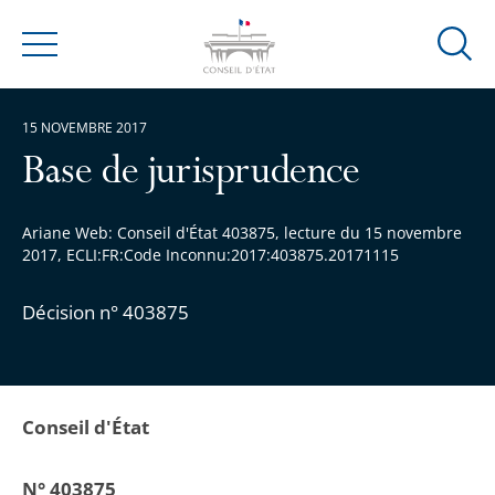
Ouvrir
Menu
la
modal
15 NOVEMBRE 2017
de
reche
Base de jurisprudence
Ariane Web: Conseil d'État 403875, lecture du 15 novembre
2017, ECLI:FR:Code Inconnu:2017:403875.20171115
Décision n° 403875
Conseil d'État
N° 403875