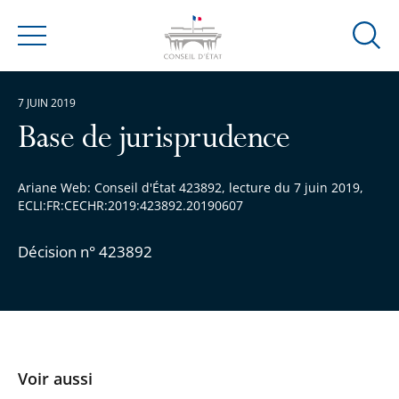
Ouvrir
Menu
la
modal
7 JUIN 2019
de
reche
Base de jurisprudence
Ariane Web: Conseil d'État 423892, lecture du 7 juin 2019,
ECLI:FR:CECHR:2019:423892.20190607
Décision n° 423892
Voir aussi