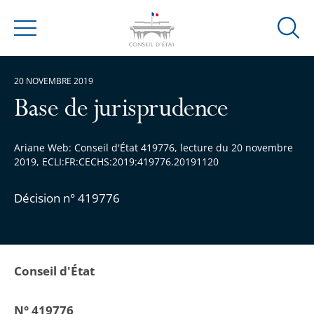
Ouvrir
Menu
la
modal
20 NOVEMBRE 2019
de
reche
Base de jurisprudence
Ariane Web: Conseil d'État 419776, lecture du 20 novembre
2019, ECLI:FR:CECHS:2019:419776.20191120
Décision n° 419776
Conseil d'État
N° 419776