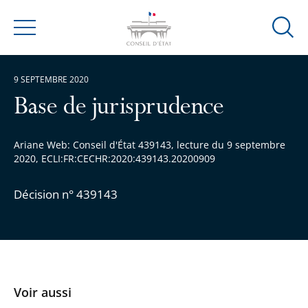
Ouvrir
Menu
la
modal
9 SEPTEMBRE 2020
de
reche
Base de jurisprudence
Ariane Web: Conseil d'État 439143, lecture du 9 septembre
2020, ECLI:FR:CECHR:2020:439143.20200909
Décision n° 439143
Voir aussi