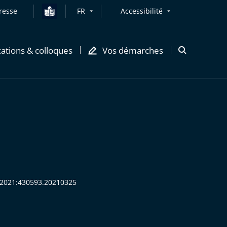
resse
FR
Accessibilité
cations & colloques
Vos démarches
Ouvrir
la
modale
de
recherche
R:2021:430593.20210325