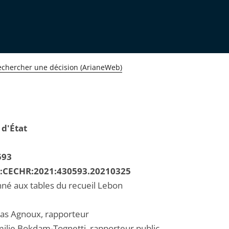
echercher une décision (ArianeWeb)
 d'État
593
R:CECHR:2021:430593.20210325
né aux tables du recueil Lebon
las Agnoux, rapporteur
lie Bokdam-Tognetti, rapporteur public