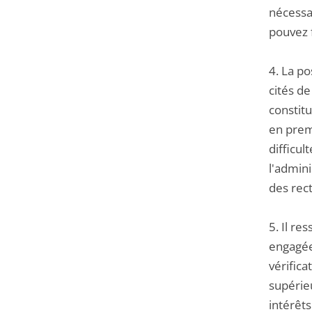
nécessai
pouvez f
4. La p
cités de
constitu
en premi
difficul
l'admini
des rect
5. Il re
engagée
vérifica
supérieu
intérêts