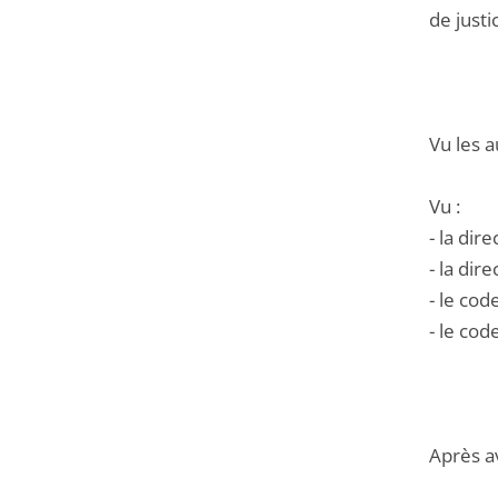
de justi
Vu les a
Vu :
- la dir
- la di
- le cod
- le co
Après a