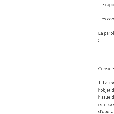
- le ra
- les co
La parol
;
Considér
1. La so
l'objet 
l'issue 
remise e
d'opérat