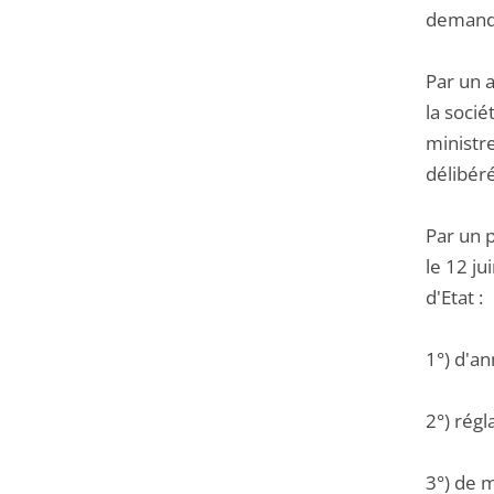
deman
Par un a
la socié
ministr
délibéré
Par un 
le 12 j
d'Etat :
1°) d'an
2°) régl
3°) de m