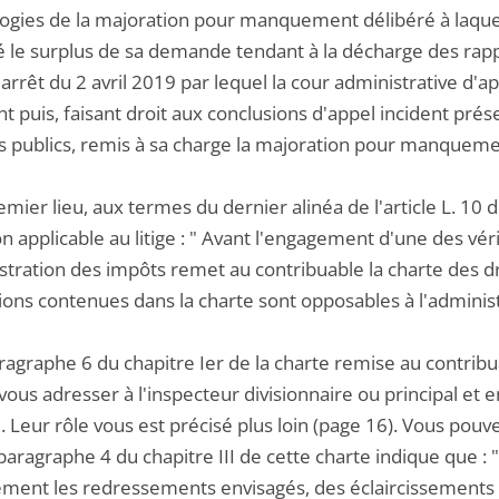
gies de la majoration pour manquement délibéré à laquelle 
é le surplus de sa demande tendant à la décharge des rapp
'arrêt du 2 avril 2019 par lequel la cour administrative d'a
 puis, faisant droit aux conclusions d'appel incident prése
 publics, remis à sa charge la majoration pour manqueme
emier lieu, aux termes du dernier alinéa de l'article L. 10 
n applicable au litige : " Avant l'engagement d'une des vérif
stration des impôts remet au contribuable la charte des droi
ions contenues dans la charte sont opposables à l'administ
ragraphe 6 du chapitre Ier de la charte remise au contribuab
ous adresser à l'inspecteur divisionnaire ou principal et 
. Leur rôle vous est précisé plus loin (page 16). Vous pouve
 paragraphe 4 du chapitre III de cette charte indique que : 
lement les redressements envisagés, des éclaircissements