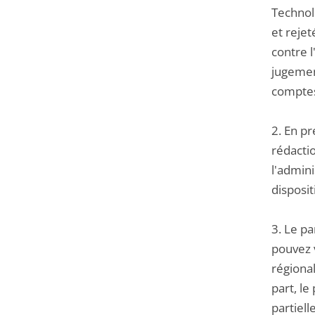
Technolo
et rejet
contre l
jugement
comptes
2. En pr
rédactio
l'admini
disposit
3. Le pa
pouvez v
régional
part, le
partiel