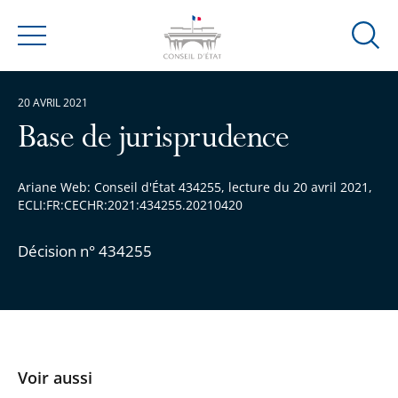
Ouvrir
Menu
la
modal
20 AVRIL 2021
de
reche
Base de jurisprudence
Ariane Web: Conseil d'État 434255, lecture du 20 avril 2021,
ECLI:FR:CECHR:2021:434255.20210420
Décision n° 434255
Voir aussi