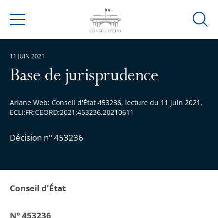
Ouvrir
Menu
la
modal
11 JUIN 2021
de
reche
Base de jurisprudence
Ariane Web: Conseil d'État 453236, lecture du 11 juin 2021,
ECLI:FR:CEORD:2021:453236.20210611
Décision n° 453236
Conseil d'État
N° 453236