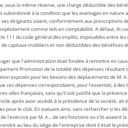
ue, sous la même réserve, une charge déductible des bénéf
s subordonné à la condition que les avantages en nature ai
 ses dirigeants soient, conformément aux prescriptions de 
 explicitement comme tels en comptabilité. A défaut, ils c
icle 111 du code général des impôts, imposables entre les 
 de capitaux mobiliers et non déductibles des bénéfices de
juger que l'administration était fondée à remettre en cause
pement Promotion de la totalité des dépenses résultant des
ation exposés pour les besoins des déplacements de M. A...
ue ces dépenses correspondaient, pour l'essentiel, à des t
res villes françaises, sans qu'il soit justifié que la présence
cile après avoir accédé à la présidence de la société, ait 
s pour le club. En statuant ainsi, sans rechercher si les 
de l'exercice par M. A... de ses fonctions ou s'ils avaient
rendre au lieu du siège de l'entreprise dont il était le pré