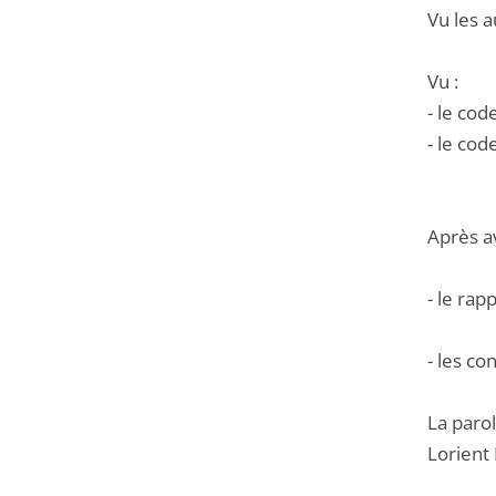
Vu les a
Vu :
- le cod
- le cod
Après a
- le ra
- les co
La parol
Lorient