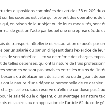
ertu des dispositions combinées des articles 38 et 209 du 
t sur les sociétés est celui qui provient des opérations de t
s qui, en raison de leur objet ou de leurs modalités, sont
rmal de gestion l'acte par lequel une entreprise décide de
rais de transport, hôtellerie et restauration exposés par
s par un salarié ou par un dirigeant dans l'exercice de leu
bles de son bénéfice. Il en va de même des charges expo
t de telles dépenses, qui ont la nature de frais professionne
, ces sommes ne sont pas taxables entre les mains de l'in
 besoins du déplacement du salarié ou du dirigeant depuis 
s ont la nature d'une dépense personnelle de ce dernier. S'
 charge, celle-ci, sous réserve qu'elle ne conduise pas à p
pour le salarié ou le dirigeant, d'un avantage en nature ta
nts et salaires ou en application de l'article 62 du code 