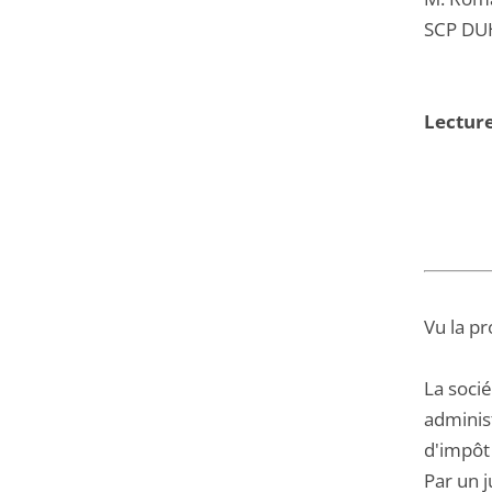
SCP DUH
Lectur
Vu la pr
La soci
adminis
d'impôt 
Par un 