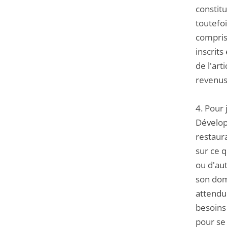
constit
toutefoi
compris
inscrits
de l'art
revenus
4. Pour 
Dévelop
restaur
sur ce q
ou d'aut
son domi
attendue
besoins 
pour se 