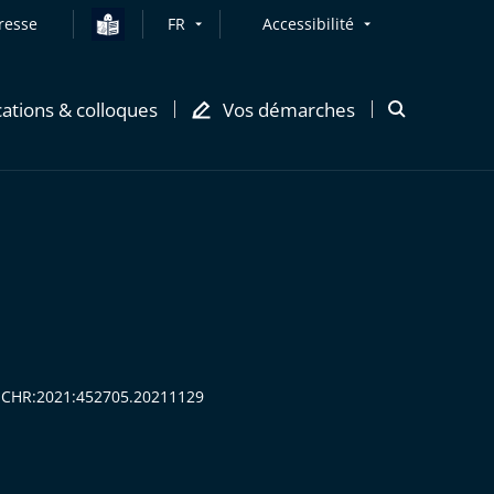
resse
FR
Accessibilité
cations & colloques
Vos démarches
Ouvrir
la
modale
de
recherche
:CECHR:2021:452705.20211129