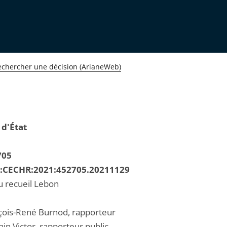
echercher une décision (ArianeWeb)
 d'État
705
R:CECHR:2021:452705.20211129
u recueil Lebon
çois-René Burnod, rapporteur
in Victor, rapporteur public