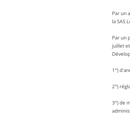
Par un 
la SAS 
Par un 
juillet 
Dévelop
1°) d'an
2°) régl
3°) de m
administ