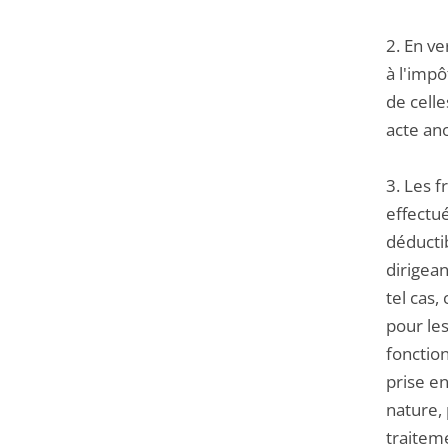
2. En v
à l'impô
de celle
acte ano
3. Les f
effectué
déducti
dirigean
tel cas
pour les
fonction
prise en
nature, 
traiteme