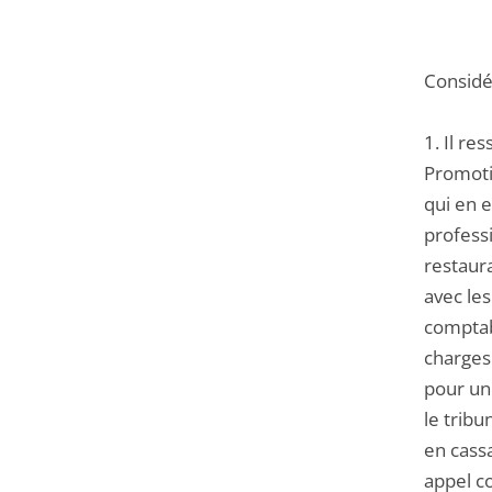
Considér
1. Il r
Promotio
qui en e
professi
restaura
avec les
comptab
charges 
pour un 
le trib
en cassa
appel c