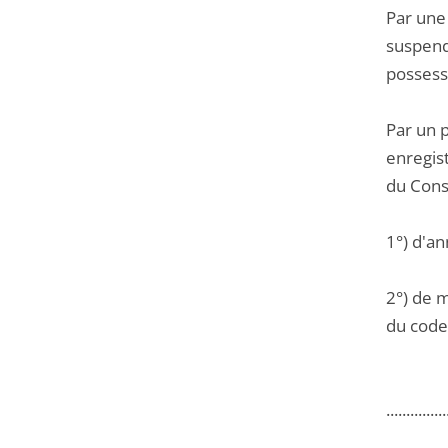
Par une 
suspendu
possessi
Par un 
enregis
du Cons
1°) d'a
2°) de m
du code 
...............