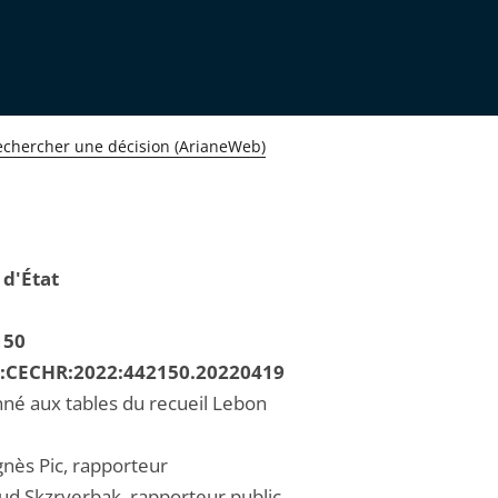
echercher une décision (ArianeWeb)
 d'État
150
R:CECHR:2022:442150.20220419
né aux tables du recueil Lebon
ès Pic, rapporteur
ud Skzryerbak, rapporteur public