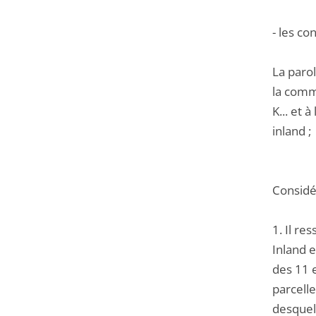
- les co
La paro
la comm
K... et 
inland ;
Considér
1. Il re
Inland 
des 11 e
parcelle
desquels