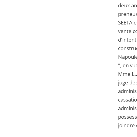
deux an
preneuse
SEETA e
vente c
d'intent
construc
Napoule 
", en vu
Mme L...
juge des
adminis
cassatio
administ
possessi
joindre 