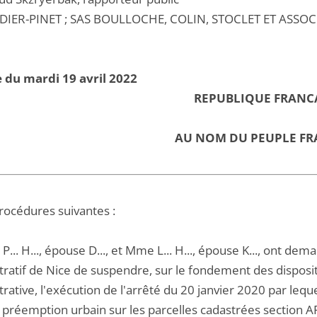
DIER-PINET ; SAS BOULLOCHE, COLIN, STOCLET ET ASSOCI
 du mardi 19 avril 2022
REPUBLIQUE FRANC
AU NOM DU PEUPLE FR
procédures suivantes :
... H..., épouse D..., et Mme L... H..., épouse K..., ont de
ratif de Nice de suspendre, sur le fondement des dispositi
rative, l'exécution de l'arrêté du 20 janvier 2020 par leq
 préemption urbain sur les parcelles cadastrées section A