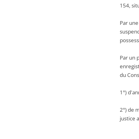
154, si
Par une 
suspendu
possessi
Par un 
enregis
du Cons
1°) d'a
2°) de m
justice 