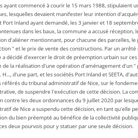
s ayant commencé à courir le 15 mars 1988, stipulaient u
s, lesquelles devaient manifester leur intention d'acquéri
t Port Inland ayant demandé, les 3 janvier et 18 septembr
ontenues dans les baux, la commune a accusé réception, 
ion d'aliéner mentionnant, pour chacune des parcelles, le p
tion " et le prix de vente des constructions. Par un arrêté
a décidé d'exercer le droit de préemption urbain sur ces tr
e de la réalisation d'une opération d'aménagement d'un " p
 H..., d'une part, et les sociétés Port Inland et SEETA, d'
 référés du tribunal administratif de Nice, sur le fondemen
trative, de suspendre l'exécution de cette décision. La 
n contre les deux ordonnances du 9 juillet 2020 par lesque
ratif de Nice a suspendu cette décision, en tant qu'elle pe
on du bien préempté au bénéfice de la collectivité publique
ces deux pourvois pour y statuer par une seule décision.