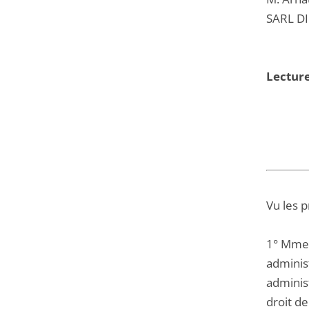
SARL DI
Lecture
Vu les 
1° Mme P
administ
administ
droit de