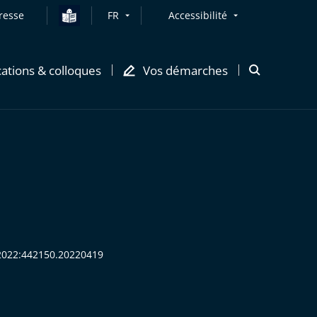
resse
FR
Accessibilité
cations & colloques
Vos démarches
Ouvrir
la
modale
de
recherche
R:2022:442150.20220419