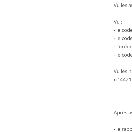
Vu les a
Vu :
- le cod
- le cod
- l'ord
- le cod
Vu les n
n° 4421
Après a
- le ra