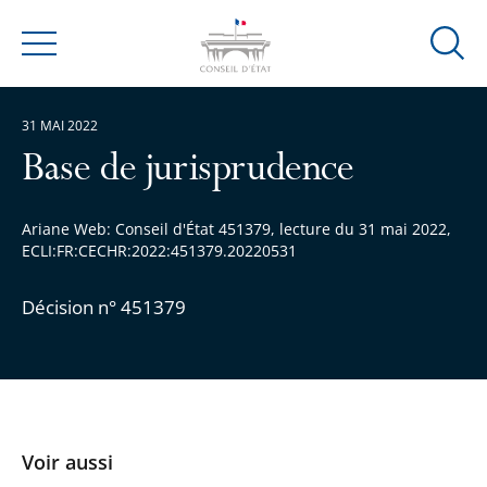
Ouvrir
Menu
la
modal
31 MAI 2022
de
reche
Base de jurisprudence
Ariane Web: Conseil d'État 451379, lecture du 31 mai 2022,
ECLI:FR:CECHR:2022:451379.20220531
Décision n° 451379
Voir aussi