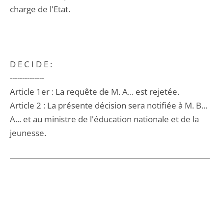
charge de l'Etat.
D E C I D E :
--------------
Article 1er : La requête de M. A... est rejetée.
Article 2 : La présente décision sera notifiée à M. B...
A... et au ministre de l'éducation nationale et de la
jeunesse.