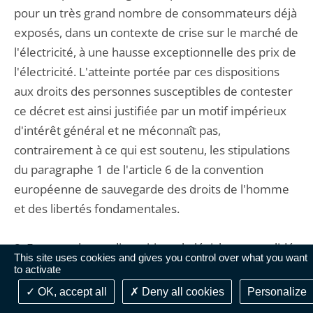
pour un très grand nombre de consommateurs déjà
exposés, dans un contexte de crise sur le marché de
l'électricité, à une hausse exceptionnelle des prix de
l'électricité. L'atteinte portée par ces dispositions
aux droits des personnes susceptibles de contester
ce décret est ainsi justifiée par un motif impérieux
d'intérêt général et ne méconnaît pas,
contrairement à ce qui est soutenu, les stipulations
du paragraphe 1 de l'article 6 de la convention
européenne de sauvegarde des droits de l'homme
et des libertés fondamentales.
8. En vertu de ces dispositions, le législateur a validé
This site uses cookies and gives you control over what you want
le décret attaqué en tant que sa régularité serait
to activate
contestée pour le motif tiré du défaut
OK, accept all
Deny all cookies
Personalize
d'accomplissement des consultations auxquelles le