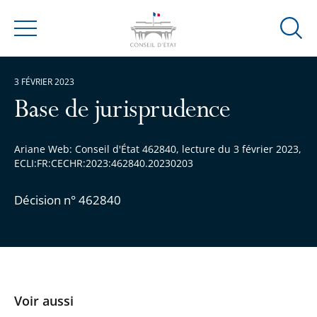
Ouvrir
Menu
la
modal
3 FÉVRIER 2023
de
reche
Base de jurisprudence
Ariane Web: Conseil d'État 462840, lecture du 3 février 2023,
ECLI:FR:CECHR:2023:462840.20230203
Décision n° 462840
Voir aussi