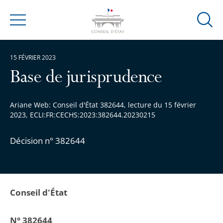
Ouvrir
Menu
la
modal
15 FÉVRIER 2023
de
reche
Base de jurisprudence
Ariane Web: Conseil d'État 382644, lecture du 15 février
2023, ECLI:FR:CECHS:2023:382644.20230215
Décision n° 382644
Conseil d'État
N° 382644