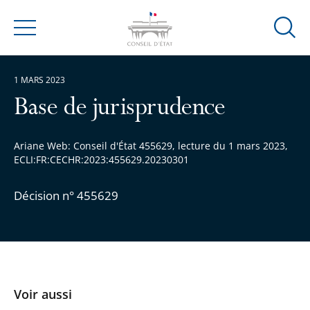
Ouvrir
Menu
la
modal
1 MARS 2023
de
reche
Base de jurisprudence
Ariane Web: Conseil d'État 455629, lecture du 1 mars 2023,
ECLI:FR:CECHR:2023:455629.20230301
Décision n° 455629
Voir aussi