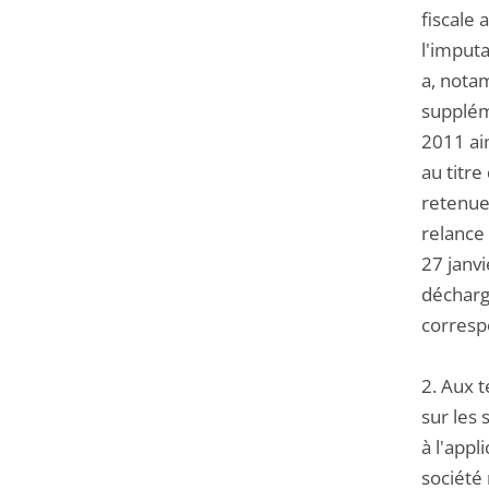
fiscale
l'imput
a, nota
suppléme
2011 ain
au titr
retenues
relance
27 janvi
décharg
correspo
2. Aux 
sur les 
à l'appl
société 