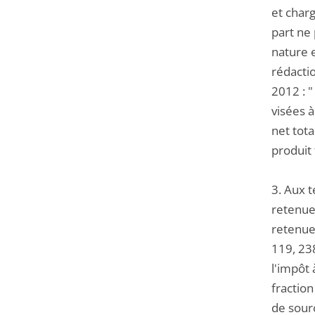
et charg
part ne 
nature 
rédactio
2012 : "
visées à
net tota
produit 
3. Aux 
retenues
retenue 
119, 23
l'impôt 
fraction
de sourc