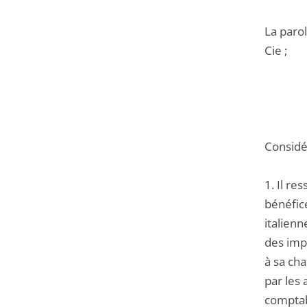
La parol
Cie ;
Considér
1. Il re
bénéfice
italienn
des impô
à sa ch
par les 
comptabi