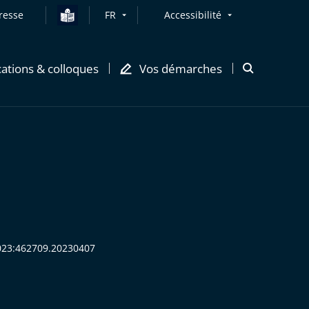
resse
FR
Accessibilité
cations & colloques
Vos démarches
Ouvrir
la
modale
de
recherche
:2023:462709.20230407