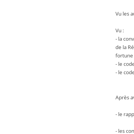
Vu les a
Vu :
- la co
de la Ré
fortune 
- le cod
- le cod
Après a
- le rap
- les c