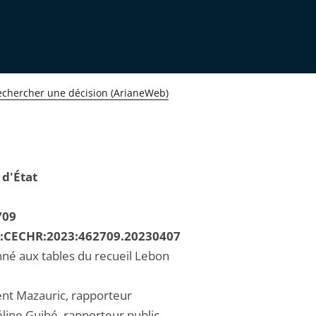
echercher une décision (ArianeWeb)
 d'État
709
R:CECHR:2023:462709.20230407
né aux tables du recueil Lebon
ent Mazauric, rapporteur
ine Guibé, rapporteur public