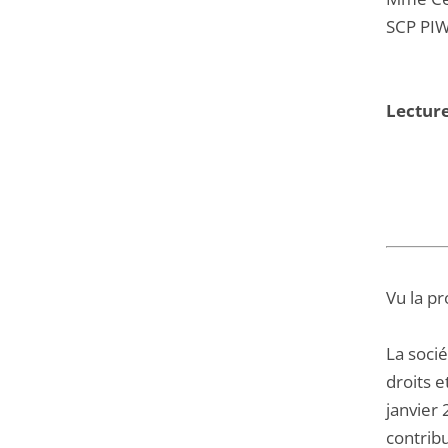
SCP PIW
Lecture
Vu la pr
La soci
droits e
janvier
contribu