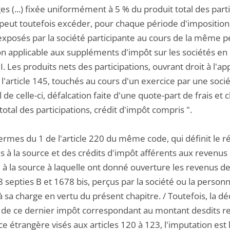
es (...) fixée uniformément à 5 % du produit total des part
peut toutefois excéder, pour chaque période d'imposition,
exposés par la société participante au cours de la même p
n applicable aux suppléments d'impôt sur les sociétés en l
 I. Les produits nets des participations, ouvrant droit à l'
 l'article 145, touchés au cours d'un exercice par une so
l de celle-ci, défalcation faite d'une quote-part de frais et
total des participations, crédit d'impôt compris ".
termes du 1 de l'article 220 du même code, qui définit le 
 à la source et des crédits d'impôt afférents aux revenus de 
à la source à laquelle ont donné ouverture les revenus des
8 septies B et 1678 bis, perçus par la société ou la perso
à sa charge en vertu du présent chapitre. / Toutefois, la 
 de ce dernier impôt correspondant au montant desdits reve
e étrangère visés aux articles 120 à 123, l'imputation es