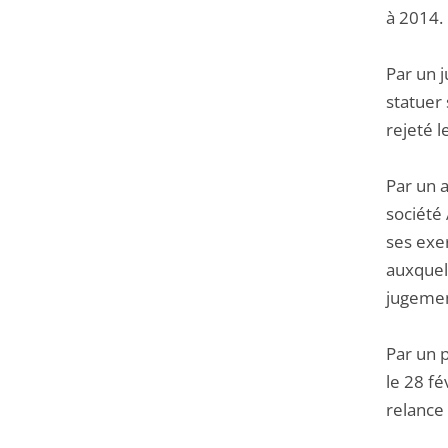
à 2014.
Par un 
statuer 
rejeté l
Par un 
société
ses exer
auxquels
jugemen
Par un 
le 28 fé
relance