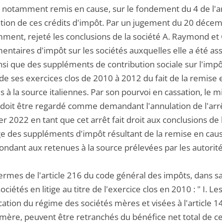
 a notamment remis en cause, sur le fondement du 4 de l'a
ation de ces crédits d'impôt. Par un jugement du 20 décem
mment, rejeté les conclusions de la société A. Raymond et 
ntaires d'impôt sur les sociétés auxquelles elle a été assu
si que des suppléments de contribution sociale sur l'impôt
e de ses exercices clos de 2010 à 2012 du fait de la remis
 à la source italiennes. Par son pourvoi en cassation, le m
 doit être regardé comme demandant l'annulation de l'arrê
er 2022 en tant que cet arrêt fait droit aux conclusions de
e des suppléments d'impôt résultant de la remise en cause
ndant aux retenues à la source prélevées par les autorité
termes de l'article 216 du code général des impôts, dans 
sociétés en litige au titre de l'exercice clos en 2010 : " I. L
ication du régime des sociétés mères et visées à l'article 
mère, peuvent être retranchés du bénéfice net total de cell