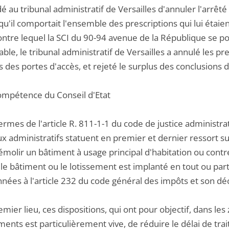
au tribunal administratif de Versailles d'annuler l'arrêté
 qu'il comportait l'ensemble des prescriptions qui lui éta
ntre lequel la SCI du 90-94 avenue de la République se pou
ble, le tribunal administratif de Versailles a annulé les pr
des portes d'accès, et rejeté le surplus des conclusions de
compétence du Conseil d'Etat
ermes de l'article R. 811-1-1 du code de justice administrat
x administratifs statuent en premier et dernier ressort su
émolir un bâtiment à usage principal d'habitation ou cont
 le bâtiment ou le lotissement est implanté en tout ou par
ées à l'article 232 du code général des impôts et son décret
emier lieu, ces dispositions, qui ont pour objectif, dans le
ments est particulièrement vive, de réduire le délai de tr