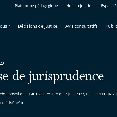
Plateforme pédagogique
Nous rejoindre
Espace P
ous ?
Décisions de justice
Avis consultatifs
Publi
023
se de jurisprudence
eb: Conseil d'État 461645, lecture du 2 juin 2023, ECLI:FR:CECHR:
n n° 461645