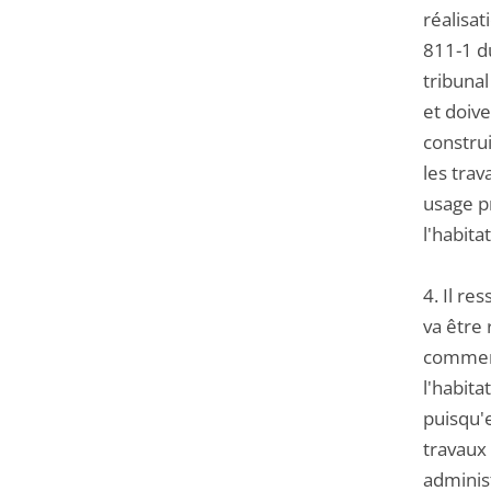
réalisat
811-1 d
tribunal
et doive
construi
les trav
usage pr
l'habita
4. Il re
va être 
commerc
l'habita
puisqu'
travaux 
administ