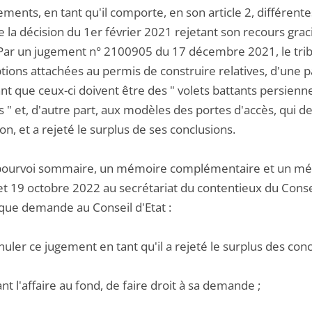
ements, en tant qu'il comporte, en son article 2, différente
e la décision du 1er février 2021 rejetant son recours gra
 Par un jugement n° 2100905 du 17 décembre 2021, le tribun
tions attachées au permis de construire relatives, d'une pa
t que ceux-ci doivent être des " volets battants persienn
 " et, d'autre part, aux modèles des portes d'accès, qui d
ion, et a rejeté le surplus de ses conclusions.
pourvoi sommaire, un mémoire complémentaire et un mémoi
t 19 octobre 2022 au secrétariat du contentieux du Consei
que demande au Conseil d'Etat :
nuler ce jugement en tant qu'il a rejeté le surplus des co
ant l'affaire au fond, de faire droit à sa demande ;