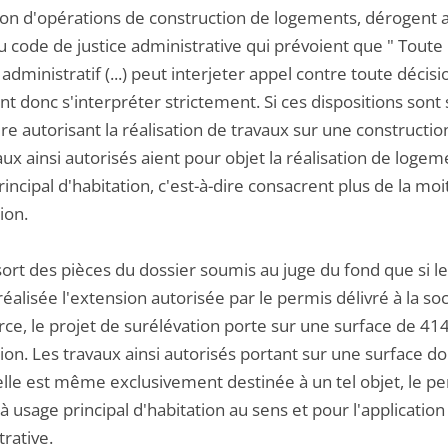
ion d'opérations de construction de logements, dérogent au
u code de justice administrative qui prévoient que " Toute
 administratif (...) peut interjeter appel contre toute décis
nt donc s'interpréter strictement. Si ces dispositions son
re autorisant la réalisation de travaux sur une construction
aux ainsi autorisés aient pour objet la réalisation de logem
incipal d'habitation, c'est-à-dire consacrent plus de la moi
tion.
ssort des pièces du dossier soumis au juge du fond que si 
réalisée l'extension autorisée par le permis délivré à la s
e, le projet de surélévation porte sur une surface de 414
tion. Les travaux ainsi autorisés portant sur une surface don
elle est même exclusivement destinée à un tel objet, le p
à usage principal d'habitation au sens et pour l'application 
rative.