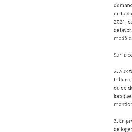
demandé 
en tant
2021, co
défavora
modèles 
Sur la 
2. Aux t
tribunau
ou de d
lorsque
mentionn
3. En pr
de loge