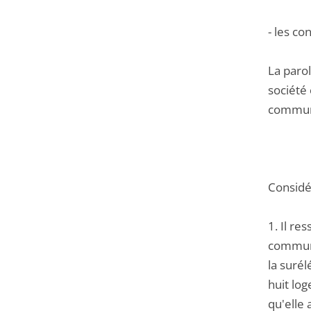
- les co
La parol
société 
commun
Considér
1. Il re
commune
la surél
huit log
qu'elle 