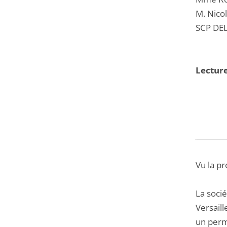
M. Nico
SCP DE
Lecture
Vu la pr
La soci
Versail
un perm