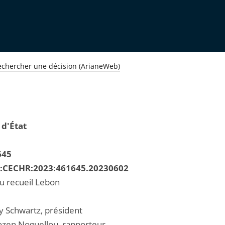
echercher une décision (ArianeWeb)
 d'État
645
R:CECHR:2023:461645.20230602
au recueil Lebon
 Schwartz, président
en Noguellou, rapporteur