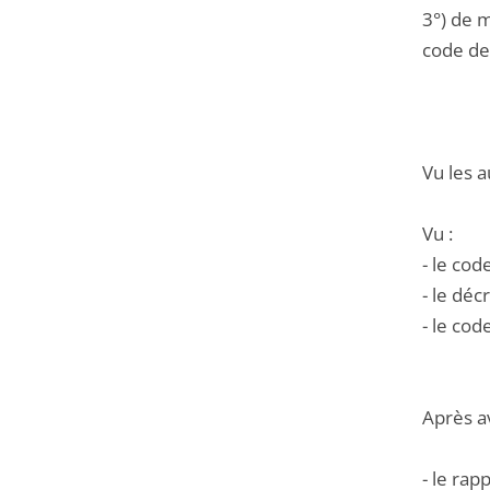
3°) de 
code de 
Vu les a
Vu :
- le cod
- le déc
- le cod
Après a
- le ra