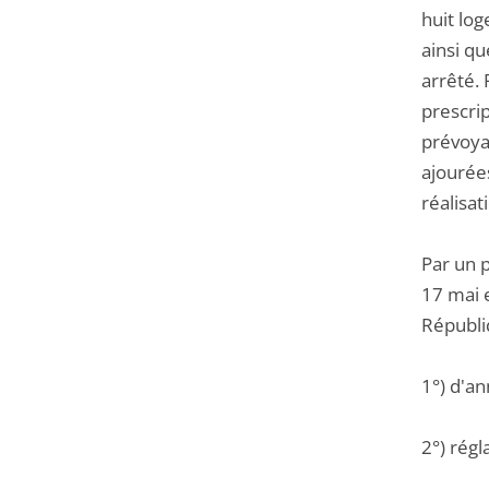
huit log
ainsi qu
arrêté.
prescrip
prévoyan
ajourées
réalisat
Par un 
17 mai e
Républi
1°) d'an
2°) régl