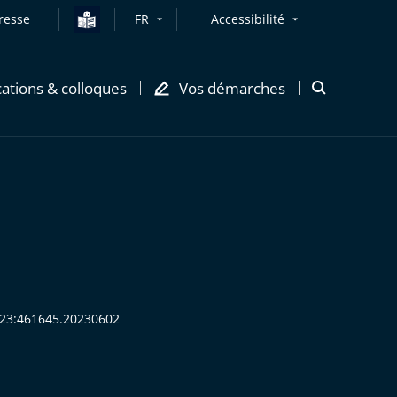
resse
FR
Accessibilité
cations & colloques
Vos démarches
Ouvrir
la
modale
de
recherche
2023:461645.20230602