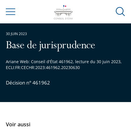
Ouvrir
Menu
la
modal
30 JUIN 2023
de
reche
Base de jurisprudence
Ariane Web: Conseil d'État 461962, lecture du 30 juin 2023,
ECLI:FR:CECHR:2023:461962.20230630
Décision n° 461962
Voir aussi