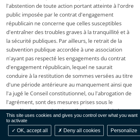
l'abstention de toute action portant atteinte à l'ordre
public imposée par le contrat d'engagement
républicain ne concerne que celles susceptibles
d'entraîner des troubles graves à la tranquillité et à
la sécurité publiques. Par ailleurs, le retrait de la
subvention publique accordée à une association
n'ayant pas respecté les engagements du contrat
d'engagement républicain, lequel ne saurait
conduire à la restitution de sommes versées au titre
d'une période antérieure au manquement ainsi que
l'a jugé le Conseil constitutionnel, ou l'abrogation de
l'agrément, sont des mesures prises sous le
contrôle du juge administratif qui en apprécie le
This site uses cookies and gives you control over what you want
bien-fondé eu égard, d'une part, à la gravité de ce
to activate
manquement et, d'autre part, à l'impact de la
OK, accept all
Deny all cookies
Personalize
mesure sur l'association au vu de ses activités et de