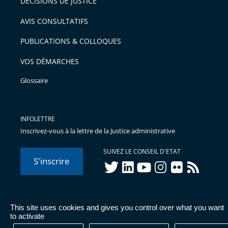
DÉCISIONS DE JUSTICE
AVIS CONSULTATIFS
PUBLICATIONS & COLLOQUES
VOS DÉMARCHES
Glossaire
INFOLETTRE
Inscrivez-vous à la lettre de la Justice administrative
SUIVEZ LE CONSEIL D'ETAT
S'inscrire
twitter
linkedIn
youtube
instagram
flickr
rss
This site uses cookies and gives you control over what you want
© Conseil d'État 2026 -
Mentions légales
-
Cookies
-
Données
to activate
personnelles
-
Publications administratives
-
Accessibilité :