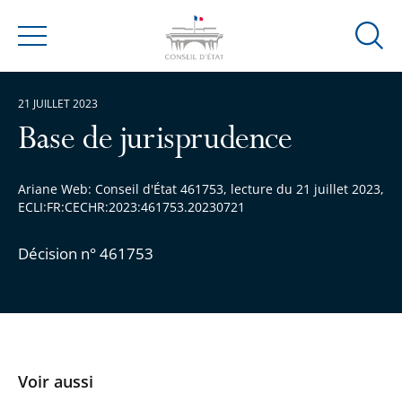
Ouvrir
Menu
la
modal
21 JUILLET 2023
de
reche
Base de jurisprudence
Ariane Web: Conseil d'État 461753, lecture du 21 juillet 2023,
ECLI:FR:CECHR:2023:461753.20230721
Décision n° 461753
Voir aussi