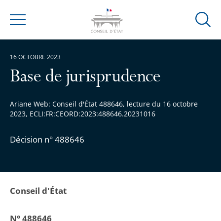
Ouvrir
Menu
la
modal
16 OCTOBRE 2023
de
reche
Base de jurisprudence
Ariane Web: Conseil d'État 488646, lecture du 16 octobre
2023, ECLI:FR:CEORD:2023:488646.20231016
Décision n° 488646
Conseil d'État
N° 488646