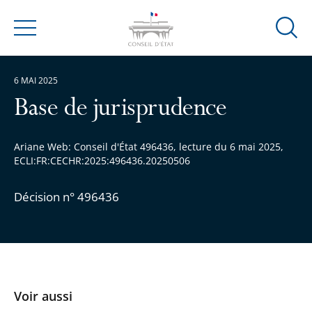
Ouvrir
Menu
la
modal
6 MAI 2025
de
reche
Base de jurisprudence
Ariane Web: Conseil d'État 496436, lecture du 6 mai 2025,
ECLI:FR:CECHR:2025:496436.20250506
Décision n° 496436
Voir aussi