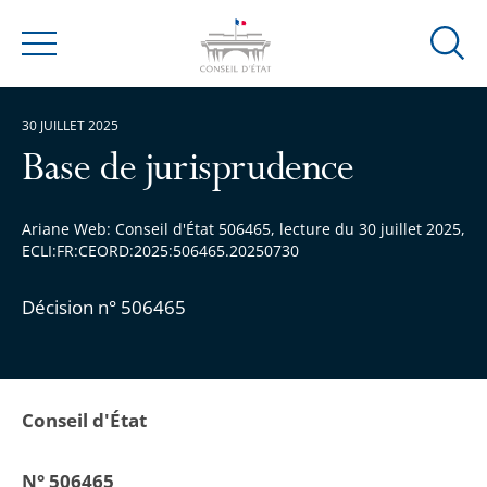
Ouvrir
Menu
la
modal
30 JUILLET 2025
de
reche
Base de jurisprudence
Ariane Web: Conseil d'État 506465, lecture du 30 juillet 2025,
ECLI:FR:CEORD:2025:506465.20250730
Décision n° 506465
Conseil d'État
N° 506465