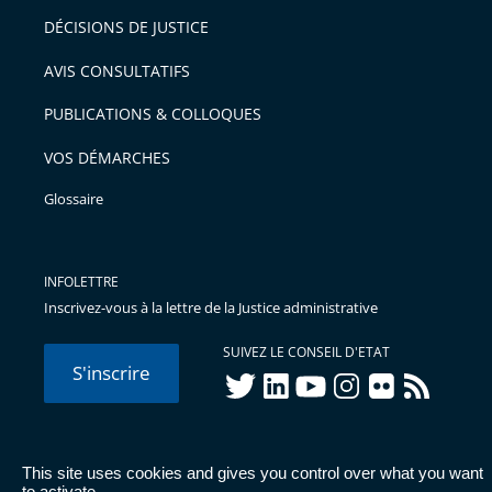
DÉCISIONS DE JUSTICE
AVIS CONSULTATIFS
PUBLICATIONS & COLLOQUES
VOS DÉMARCHES
Glossaire
INFOLETTRE
Inscrivez-vous à la lettre de la Justice administrative
SUIVEZ LE CONSEIL D'ETAT
S'inscrire
twitter
linkedIn
youtube
instagram
flickr
rss
This site uses cookies and gives you control over what you want
© Conseil d'État 2026 -
Mentions légales
-
Cookies
-
Données
to activate