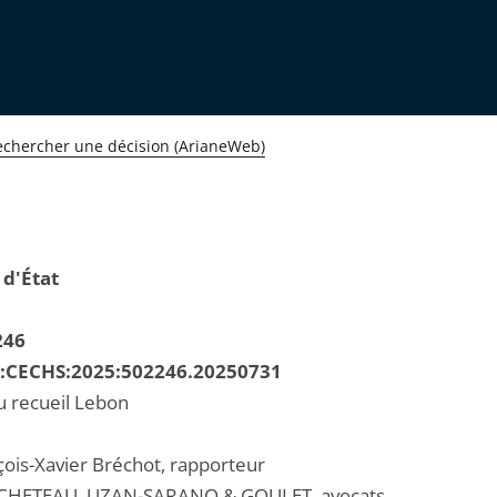
echercher une décision (ArianeWeb)
 d'État
246
R:CECHS:2025:502246.20250731
u recueil Lebon
çois-Xavier Bréchot, rapporteur
CHETEAU, UZAN-SARANO & GOULET, avocats