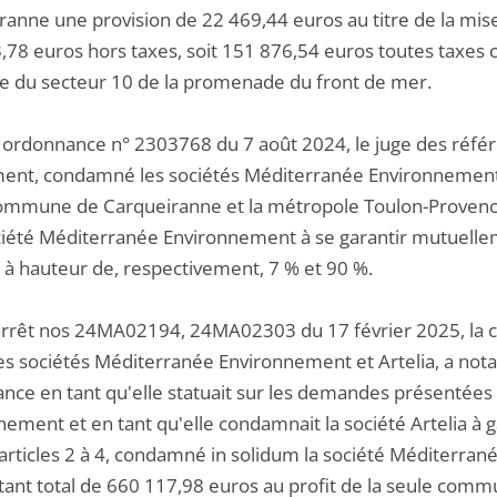
ranne une provision de 22 469,44 euros au titre de la mise
,78 euros hors taxes, soit 151 876,54 euros toutes taxes
ge du secteur 10 de la promenade du front de mer.
 ordonnance n° 2303768 du 7 août 2024, le juge des référés
nt, condamné les sociétés Méditerranée Environnement e
commune de Carqueiranne et la métropole Toulon-Provenc
ociété Méditerranée Environnement à se garantir mutuelle
 à hauteur de, respectivement, 7 % et 90 %.
arrêt nos 24MA02194, 24MA02303 du 17 février 2025, la co
es sociétés Méditerranée Environnement et Artelia, a nota
nce en tant qu'elle statuait sur les demandes présentées 
nement et en tant qu'elle condamnait la société Artelia à 
articles 2 à 4, condamné in solidum la société Méditerrané
ant total de 660 117,98 euros au profit de la seule commu