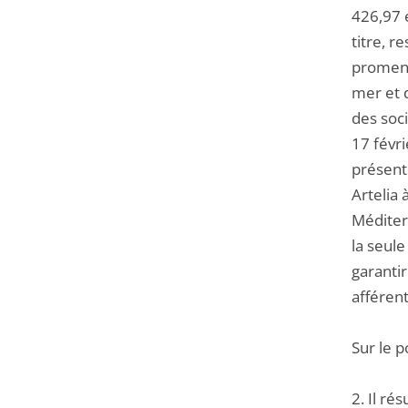
426,97 
titre, r
promena
mer et 
des soci
17 févr
présent
Artelia
Méditer
la seul
garantir
afférent
Sur le p
2. Il ré