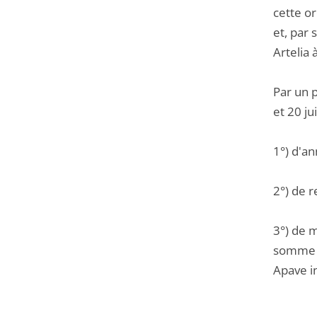
cette o
et, par 
Artelia 
Par un 
et 20 ju
1°) d'ann
2°) de r
3°) de 
somme de
Apave i