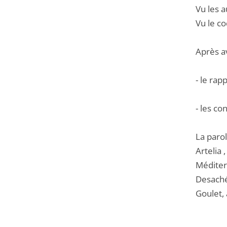
Vu les a
Vu le co
Après a
- le rap
- les co
La parol
Artelia
Méditerr
Desaché
Goulet, 