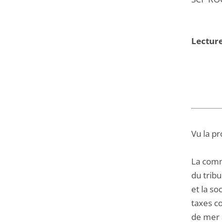
Lecture
Vu la pr
La comm
du trib
et la so
taxes co
de mer 