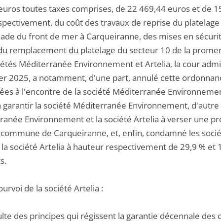
euros toutes taxes comprises, de 22 469,44 euros et de 1
espectivement, du coût des travaux de reprise du platelage d
de du front de mer à Carqueiranne, des mises en sécurit
du remplacement du platelage du secteur 10 de la promena
étés Méditerranée Environnement et Artelia, la cour admin
ier 2025, a notamment, d'une part, annulé cette ordonnanc
ées à l'encontre de la société Méditerranée Environnement
 à garantir la société Méditerranée Environnement, d'autre
ranée Environnement et la société Artelia à verser une pro
e commune de Carqueiranne, et, enfin, condamné les soc
 la société Artelia à hauteur respectivement de 29,9 % et 
s.
ourvoi de la société Artelia :
sulte des principes qui régissent la garantie décennale des