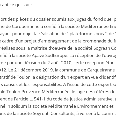
ant ce qui suit :
ssort des pièces du dossier soumis aux juges du fond que, p
 de Carqueiranne a confié à la société Méditerranée Env
ayant pour objet la réalisation de " plateformes bois ", de 
le cadre d'un projet d'aménagement de la promenade du fr
réalisés sous la maîtrise d'oeuvre de la société Sogreah C
nfié à la société Apave SudEurope. La réception de l'ouvrage
ée par une décision du 2 août 2010, cette réception étant 
 2012. Le 21 décembre 2019, la commune de Carqueiranne a
ratif de Toulon la désignation d'un expert en vue d'identif
s causes et les responsabilités. A l'issue de cette experti
le Toulon-Provence-Méditerranée, le juge des référés du tr
t de l'article L. 541-1 du code de justice administrative
é in solidum la société Méditerranée Environnement et la 
ons de la société Sogreah Consultants, à verser à la commu