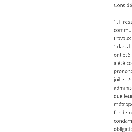
Considér
1. Il re
commune
travaux 
" dans 
ont été 
a été co
prononc
juillet
administ
que leur
métropo
fondemen
condamn
obligati