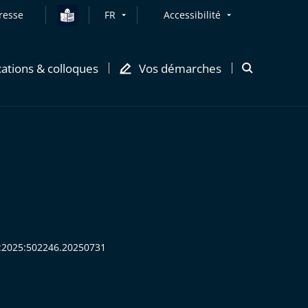
resse
FR
Accessibilité
cations & colloques
Vos démarches
Ouvrir
la
modale
de
recherche
HS:2025:502246.20250731