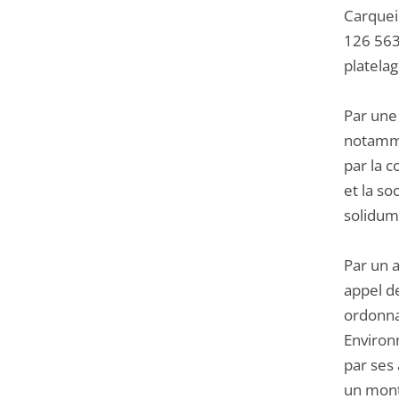
Carquei
126 563
platela
Par une
notamme
par la 
et la s
solidum
Par un 
appel d
ordonna
Environ
par ses 
un mont