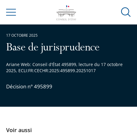
Ouvrir
Menu
la
modal
17 OCTOBRE 2025
de
reche
Base de jurisprudence
Ariane Web: Conseil d'État 495899, lecture du 17 octobre
2025, ECLI:FR:CECHR:2025:495899.20251017
Décision n° 495899
Voir aussi