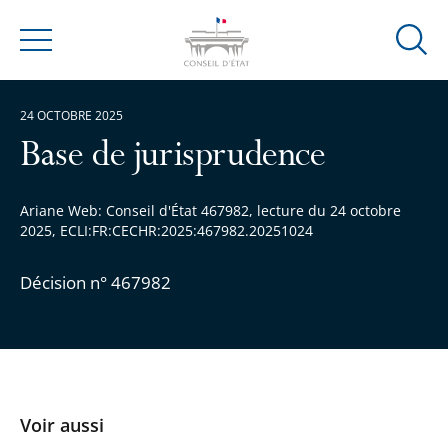
Ouvrir
Menu
la
modal
24 OCTOBRE 2025
de
reche
Base de jurisprudence
Ariane Web: Conseil d'État 467982, lecture du 24 octobre
2025, ECLI:FR:CECHR:2025:467982.20251024
Décision n° 467982
Voir aussi