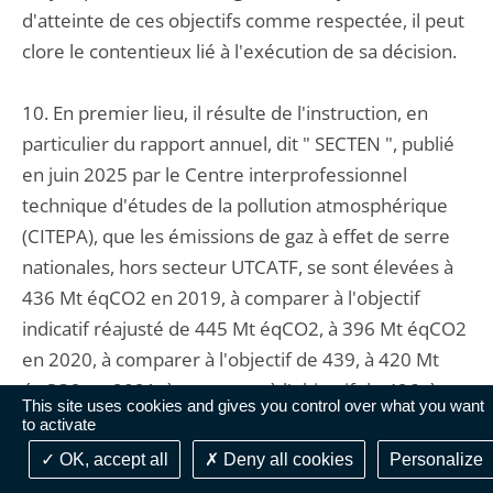
d'atteinte de ces objectifs comme respectée, il peut
clore le contentieux lié à l'exécution de sa décision.
10. En premier lieu, il résulte de l'instruction, en
particulier du rapport annuel, dit " SECTEN ", publié
en juin 2025 par le Centre interprofessionnel
technique d'études de la pollution atmosphérique
(CITEPA), que les émissions de gaz à effet de serre
nationales, hors secteur UTCATF, se sont élevées à
436 Mt éqCO2 en 2019, à comparer à l'objectif
indicatif réajusté de 445 Mt éqCO2, à 396 Mt éqCO2
en 2020, à comparer à l'objectif de 439, à 420 Mt
éqCO2 en 2021, à comparer à l'objectif de 426, à
This site uses cookies and gives you control over what you want
403 Mt éqCO2 en 2022, à comparer à l'objectif de
to activate
413 et à 376 Mt éqCO2 en 2023, à comparer à
OK, accept all
Deny all cookies
Personalize
l'objectif de 400. Le niveau d'émissions brutes