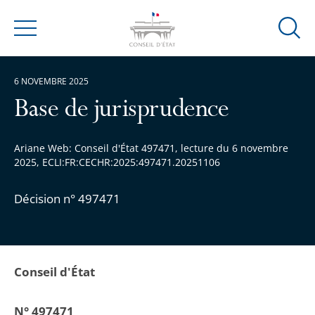
Ouvrir
Menu
la
modal
6 NOVEMBRE 2025
de
reche
Base de jurisprudence
Ariane Web: Conseil d'État 497471, lecture du 6 novembre
2025, ECLI:FR:CECHR:2025:497471.20251106
Décision n° 497471
Conseil d'État
N° 497471