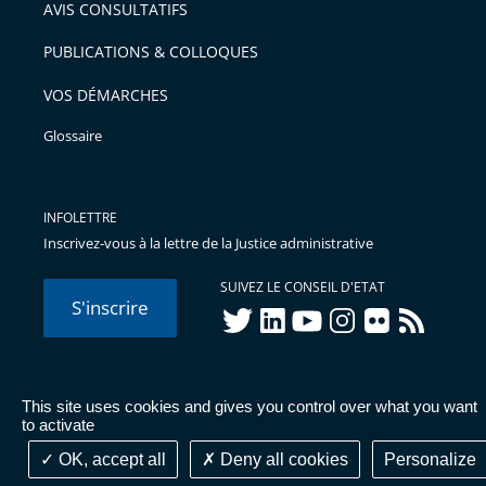
AVIS CONSULTATIFS
PUBLICATIONS & COLLOQUES
VOS DÉMARCHES
Glossaire
INFOLETTRE
Inscrivez-vous à la lettre de la Justice administrative
SUIVEZ LE CONSEIL D'ETAT
S'inscrire
twitter
linkedIn
youtube
instagram
flickr
rss
This site uses cookies and gives you control over what you want
© Conseil d'État 2026 -
Mentions légales
-
Cookies
-
Données
to activate
personnelles
-
Publications administratives
-
Accessibilité :
partiellement conforme
OK, accept all
Deny all cookies
Personalize