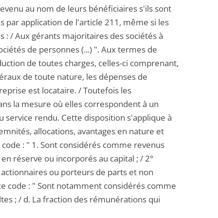
revenu au nom de leurs bénéficiaires s'ils sont
 par application de l'article 211, même si les
ués : / Aux gérants majoritaires des sociétés à
ociétés de personnes (...) ". Aux termes de
éduction de toutes charges, celles-ci comprenant,
néraux de toute nature, les dépenses de
prise est locataire. / Toutefois les
ans la mesure où elles correspondent à un
du service rendu. Cette disposition s'applique à
emnités, allocations, avantages en nature et
ce code : " 1. Sont considérés comme revenus
 en réserve ou incorporés au capital ; / 2°
 actionnaires ou porteurs de parts et non
 de ce code : " Sont notamment considérés comme
ltes ; / d. La fraction des rémunérations qui