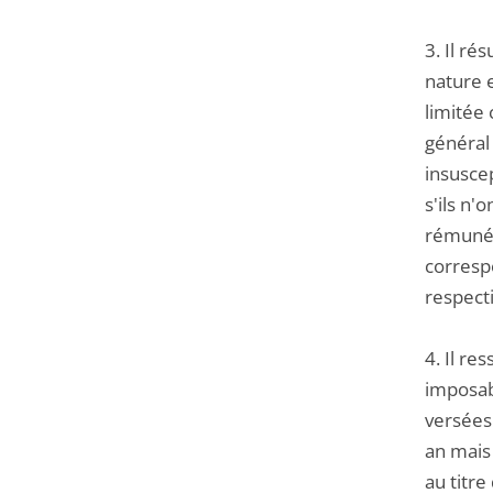
3. Il ré
nature 
limitée 
général 
insuscep
s'ils n'
rémunér
corresp
respect
4. Il re
imposabl
versées
an mais
au titr