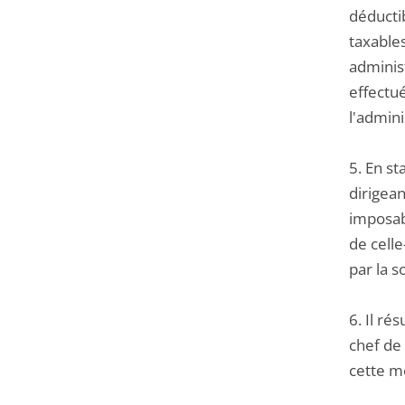
déducti
taxables
administ
effectu
l'admin
5. En st
dirigean
imposab
de celle
par la s
6. Il ré
chef de 
cette m