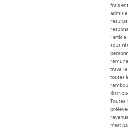
frais et
admis en
résultat
responsa
l'articl
sous ré
personne
rémunér
travail 
toutes l
rembours
distribu
Toutes 
prélevée
revenus 
n'est pa