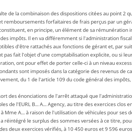
sulte de la combinaison des dispositions citées au point 2 
et remboursements forfaitaires de frais perçus par un géra
constituent, en principe, un élément de sa rémunération im
des impôts. Il en va différemment si l'administration fisc
tibles d'être rattachés aux fonctions de gérant et, par suit
ont pas fait l'objet d'une comptabilisation explicite, ou si 
ation, ont pour effet de porter celle-ci à un niveau exces
ondants sont imposés dans la catégorie des revenus de ca
ivement, du 1 de l'article 109 du code général des impôts,
ssort des énonciations de l'arrêt attaqué que l'administrati
es de l'EURL B... A... Agency, au titre des exercices clos
 à Mme A... à raison de l'utilisation de véhicules pour s
 a réintégré le surplus des sommes versées à ce titre, po
e des deux exercices vérifiés, à 10 450 euros et 9 596 eur