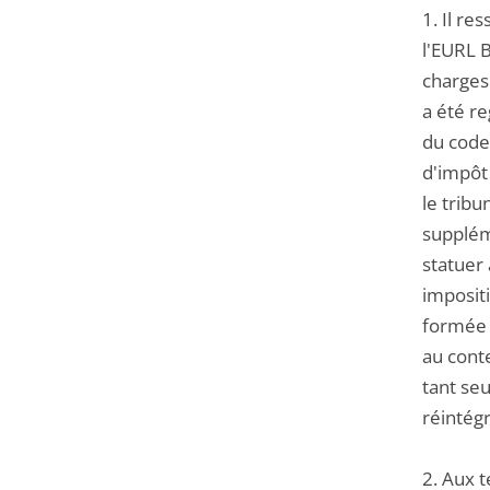
1. Il re
l'EURL B
charges
a été r
du code
d'impôt
le trib
suppléme
statuer
impositi
formée p
au cont
tant seu
réintégr
2. Aux 