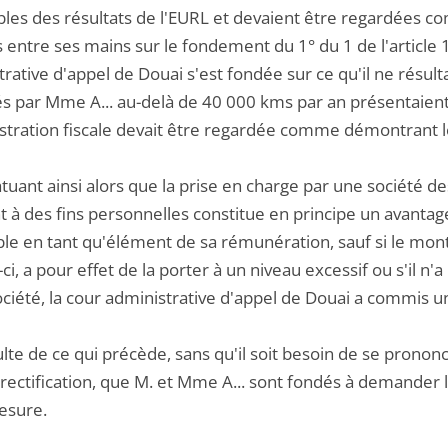
bles des résultats de l'EURL et devaient être regardées c
 entre ses mains sur le fondement du 1° du 1 de l'article
rative d'appel de Douai s'est fondée sur ce qu'il ne résult
és par Mme A... au-delà de 40 000 kms par an présentaient
istration fiscale devait être regardée comme démontrant l
atuant ainsi alors que la prise en charge par une société des
t à des fins personnelles constitue en principe un avantage
le en tant qu'élément de sa rémunération, sauf si le mon
-ci, a pour effet de la porter à un niveau excessif ou s'il n'a
ociété, la cour administrative d'appel de Douai a commis u
sulte de ce qui précède, sans qu'il soit besoin de se pron
rectification, que M. et Mme A... sont fondés à demander l'
esure.