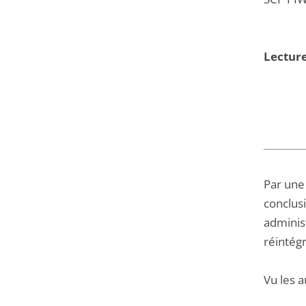
Lectur
Par une 
conclusi
adminis
réintégr
Vu les a