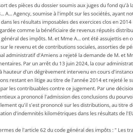
ssort des pièces du dossier soumis aux juges du fond qu'à l
... A... Agency, soumise à l'impôt sur les sociétés, ayant 
 dans les résultats imposables des exercices clos en 2014 
egardée comme la bénéficiaire de revenus réputés distribué
 général des impôts. M. et Mme A... ont été assujettis en
 sur le revenu et de contributions sociales, assorties de 
unal administratif d'Amiens a rejeté la demande de M. et M
ntaires. Par un arrêt du 13 juin 2024, la cour administrat
 à hauteur d'un dégrèvement intervenu en cours d'instance
ons restant en litige au titre de l'année 2014 et rejeté le
ar les contribuables contre ce jugement. Par une décision 
entieux a prononcé l'admission des conclusions du pourvoi 
lement qu'il s'est prononcé sur les distributions, au titr
ation d'indemnités kilométriques dans les résultats de l'E
termes de l'article 62 du code général des impôts : " Les 