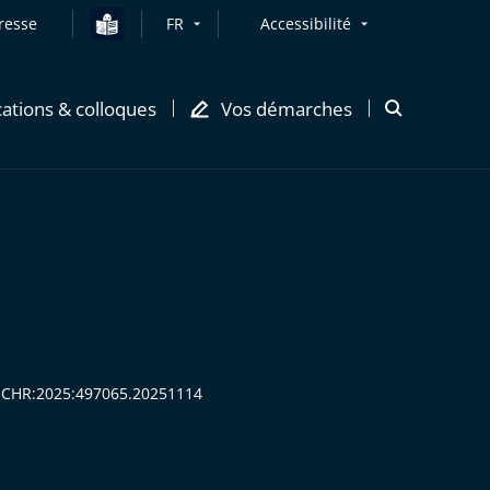
resse
FR
Accessibilité
cations & colloques
Vos démarches
Ouvrir
la
modale
de
recherche
:CECHR:2025:497065.20251114