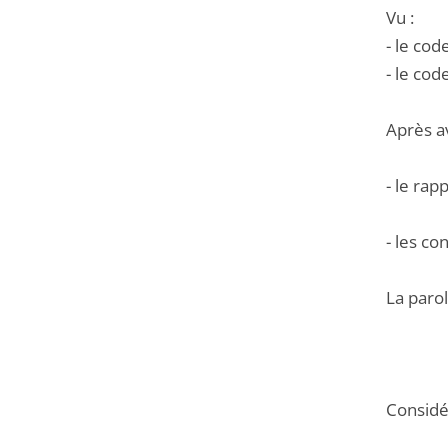
Vu :
- le cod
- le cod
Après a
- le rap
- les co
La parol
Considér