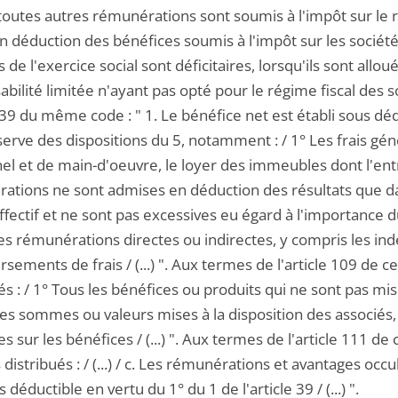
 toutes autres rémunérations sont soumis à l'impôt sur le 
 déduction des bénéfices soumis à l'impôt sur les sociétés
s de l'exercice social sont déficitaires, lorsqu'ils sont allo
bilité limitée n'ayant pas opté pour le régime fiscal des s
e 39 du même code : " 1. Le bénéfice net est établi sous d
serve des dispositions du 5, notamment : / 1° Les frais gé
l et de main-d'oeuvre, le loyer des immeubles dont l'entre
ations ne sont admises en déduction des résultats que d
effectif et ne sont pas excessives eu égard à l'importance 
es rémunérations directes ou indirectes, y compris les ind
ements de frais / (...) ". Aux termes de l'article 109 de 
és : / 1° Tous les bénéfices ou produits qui ne sont pas mis
les sommes ou valeurs mises à la disposition des associés,
s sur les bénéfices / (...) ". Aux termes de l'article 111
distribués : / (...) / c. Les rémunérations et avantages occu
s déductible en vertu du 1° du 1 de l'article 39 / (...) ".