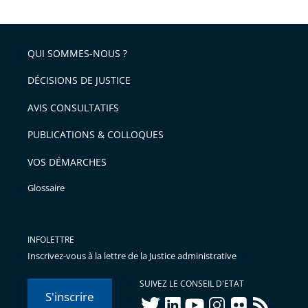
après
partage
de
QUI SOMMES-NOUS ?
l'article
pour
DÉCISIONS DE JUSTICE
arriver
AVIS CONSULTATIFS
avant
PUBLICATIONS & COLLOQUES
VOS DÉMARCHES
Glossaire
INFOLETTRE
Inscrivez-vous à la lettre de la Justice administrative
SUIVEZ LE CONSEIL D'ETAT
S'inscrire
twitter
linkedIn
youtube
instagram
flickr
rss