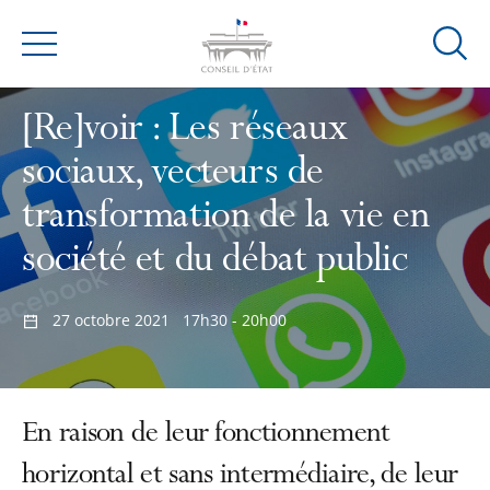
Ouvrir
Menu
la
modal
[Re]voir : Les réseaux
de
reche
sociaux, vecteurs de
transformation de la vie en
société et du débat public
27 octobre 2021
17h30 - 20h00
En raison de leur fonctionnement
horizontal et sans intermédiaire, de leur