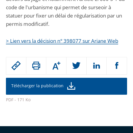
code de l'urbanisme qui permet de surseoir à
statuer pour fixer un délai de régularisation par un
permis modificatif.
> Lien vers la décision n° 398077 sur Ariane Web
Passer
Augmenter
le
ou
réduire
partage
la
taille
de
Télécharger la publication
de
la
l'article
police
PDF - 171 Ko
pour
Passer
arriver
le
après
partage
de