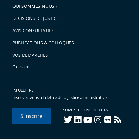
QUI SOMMES-NOUS ?
l'article
pour
DÉCISIONS DE JUSTICE
arriver
AVIS CONSULTATIFS
avant
PUBLICATIONS & COLLOQUES
VOS DÉMARCHES
Glossaire
INFOLETTRE
Inscrivez-vous à la lettre de la Justice administrative
SUIVEZ LE CONSEIL D'ETAT
S'inscrire
twitter
linkedIn
youtube
instagram
flickr
rss