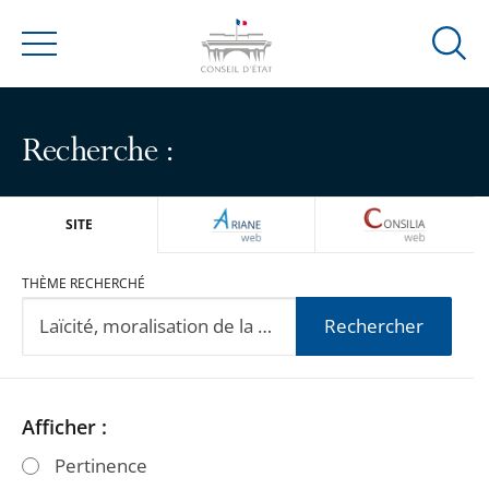
Ouvrir
Menu
la
modal
de
Recherche :
reche
ARIANEWEB
CONSILIA
SITE
THÈME RECHERCHÉ
Rechercher
Passer
Passer
Afficher :
les
les
Pertinence
filtres
filtres