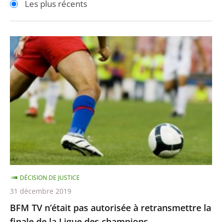
Les plus récents
pour
pour
arriver
arriver
après
avant
BFM
TV
n’était
pas
autorisée
à
retransmettre
la
finale
de
DÉCISION DE JUSTICE
la
31 décembre 2019
Ligue
BFM TV n’était pas autorisée à retransmettre la
des
finale de la Ligue des champions