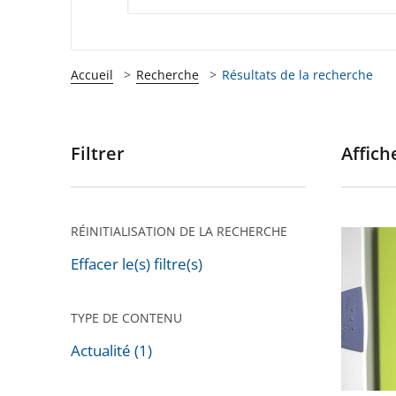
Accueil
Recherche
Résultats de la recherche
Filtrer
Affiche
Passer
les
filtres
pour
RÉINITIALISATION DE LA RECHERCHE
Installa
arriver
de
Effacer le(s) filtre(s)
après
compte
«
TYPE DE CONTENU
Linky
Actualité (1)
»