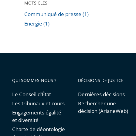
MOTS CLÉS
Communiqué de presse (1)
Energie (1)
Passer
les
filtres
pour
arriver
avant
QUI SOMMES-NOUS ?
DÉCISIONS DE JUSTICE
Le Conseil d'État
Dernières décisions
Les tribunaux et cours
Rechercher une
décision (ArianeWeb)
Engagements égalité
et diversité
Charte de déontologie