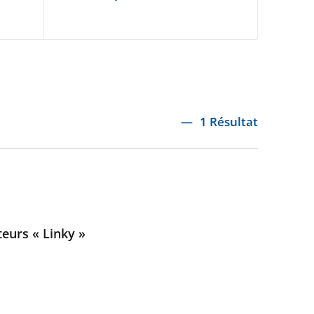
1 Résultat
teurs « Linky »