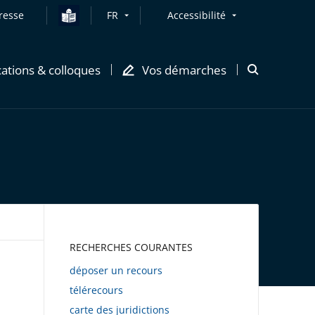
resse
FR
Accessibilité
cations & colloques
Vos démarches
Ouvrir
la
modale
de
recherche
AWEB
RECHERCHES COURANTES
déposer un recours
télérecours
carte des juridictions