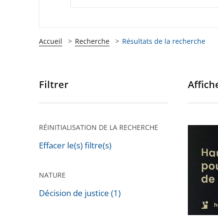
Accueil
Recherche
Résultats de la recherche
Filtrer
Affiche
Passer
les
filtres
pour
RÉINITIALISATION DE LA RECHERCHE
Déclara
arriver
de
Effacer le(s) filtre(s)
après
patrimo
de
NATURE
Marine
Décision de justice (1)
Le
Pen