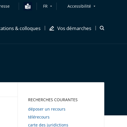
resse
FR
Accessibilité
cations & colloques
Vos démarches
Ouvrir
la
modale
de
recherche
AWEB
RECHERCHES COURANTES
déposer un recours
télérecours
carte des juridictions