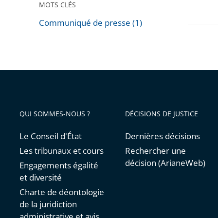
MOTS CLÉS
Communiqué de presse (1)
Passer
les
filtres
pour
arriver
avant
QUI SOMMES-NOUS ?
DÉCISIONS DE JUSTICE
Le Conseil d'État
Dernières décisions
Les tribunaux et cours
Rechercher une
décision (ArianeWeb)
Engagements égalité
et diversité
Charte de déontologie
de la juridiction
administrative et avis