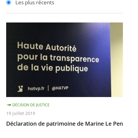
Les plus récents
pour
pour
arriver
arriver
après
avant
Déclaration
de
patrimoine
de
Marine
Le
Pen
DÉCISION DE JUSTICE
19 juillet 2019
Déclaration de patrimoine de Marine Le Pen