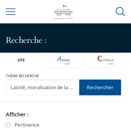
Ouvrir
Menu
la
modal
de
Recherche :
reche
ARIANEWEB
CONSILIA
SITE
THÈME RECHERCHÉ
Rechercher
Passer
Passer
Afficher :
les
les
Pertinence
filtres
filtres