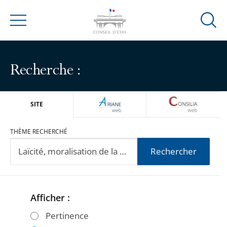
Ouvrir
Menu
la
modal
de
Recherche :
reche
ARIANEWEB
CONSILIA
SITE
THÈME RECHERCHÉ
Rechercher
Afficher :
Passer
Passer
les
les
Pertinence
filtres
filtres