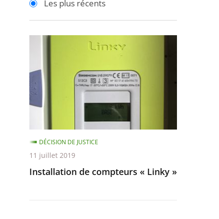
Les plus récents
pour
pour
arriver
arriver
après
avant
Installation
de
compteurs
«
Linky
»
DÉCISION DE JUSTICE
11 juillet 2019
Installation de compteurs « Linky »