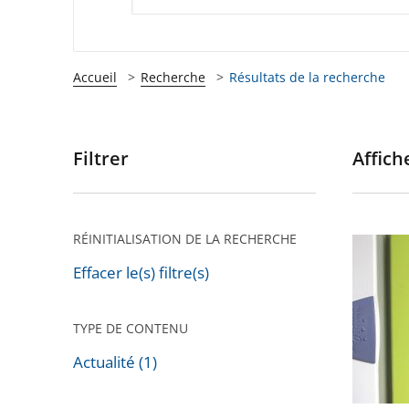
Accueil
Recherche
Résultats de la recherche
Filtrer
Affiche
Passer
les
filtres
pour
RÉINITIALISATION DE LA RECHERCHE
Installa
arriver
de
Effacer le(s) filtre(s)
après
compte
«
TYPE DE CONTENU
Linky
Actualité (1)
»