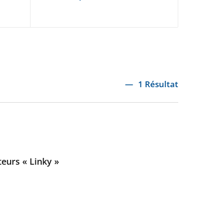
1 Résultat
teurs « Linky »