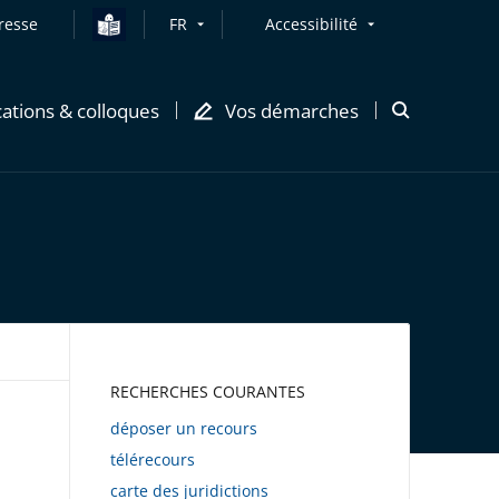
resse
FR
Accessibilité
cations & colloques
Vos démarches
Ouvrir
la
modale
de
recherche
AWEB
RECHERCHES COURANTES
déposer un recours
télérecours
carte des juridictions