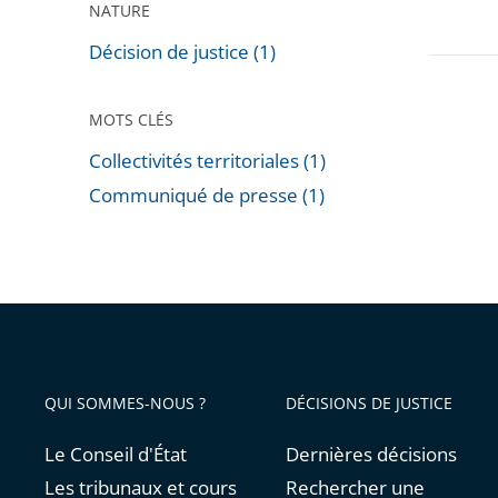
NATURE
Décision de justice (1)
MOTS CLÉS
Collectivités territoriales (1)
Communiqué de presse (1)
Passer
les
filtres
pour
arriver
avant
QUI SOMMES-NOUS ?
DÉCISIONS DE JUSTICE
Le Conseil d'État
Dernières décisions
Les tribunaux et cours
Rechercher une