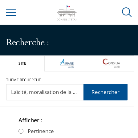
Ouvrir
Menu
la
modal
de
Recherche :
reche
ARIANEWEB
CONSILIA
SITE
THÈME RECHERCHÉ
Rechercher
Afficher :
Passer
Passer
les
les
Pertinence
filtres
filtres