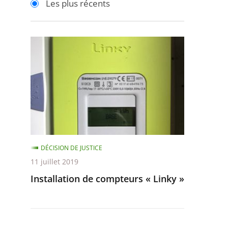
Les plus récents
pour
pour
arriver
arriver
après
avant
Installation
de
compteurs
«
Linky
»
DÉCISION DE JUSTICE
11 juillet 2019
Installation de compteurs « Linky »