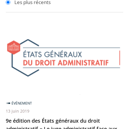
Les plus récents
pour
pour
arriver
arriver
après
avant
9e
édition
des
États
généraux
du
droit
administratif
«
Le
ÉVÉNEMENT
juge
13 juin 2019
administratif
9e édition des États généraux du droit
face
administratif « Le juge administratif face aux