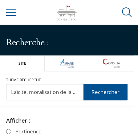
Ouvrir
Menu
la
modal
de
Recherche :
reche
ARIANEWEB
CONSILIA
SITE
THÈME RECHERCHÉ
Rechercher
Passer
Passer
Afficher :
les
les
Pertinence
filtres
filtres