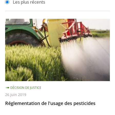
Les plus récents
pour
pour
arriver
arriver
après
avant
Réglementation
de
l'usage
des
pesticides
DÉCISION DE JUSTICE
26 juin 2019
Réglementation de l'usage des pesticides