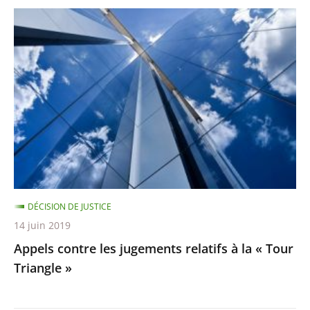
Appels
contre
les
jugements
relatifs
à
la
«
Tour
Triangle
DÉCISION DE JUSTICE
»
14 juin 2019
Appels contre les jugements relatifs à la « Tour
Triangle »