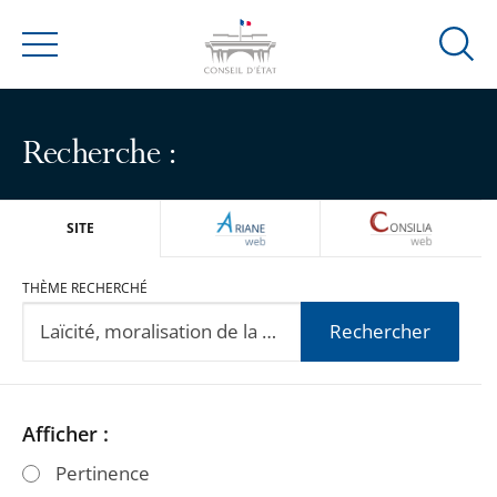
Ouvrir
Menu
la
modal
de
Recherche :
reche
ARIANEWEB
CONSILIA
SITE
THÈME RECHERCHÉ
Rechercher
Passer
Passer
Afficher :
les
les
Pertinence
filtres
filtres