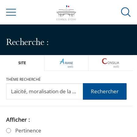
Ouvrir
Menu
la
modal
de
Recherche :
reche
ARIANEWEB
CONSILIA
SITE
THÈME RECHERCHÉ
Rechercher
Passer
Passer
Afficher :
les
les
Pertinence
filtres
filtres