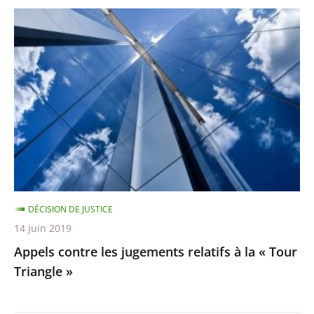
Appels
contre
les
jugements
relatifs
à
la
«
Tour
Triangle
DÉCISION DE JUSTICE
»
14 juin 2019
Appels contre les jugements relatifs à la « Tour
Triangle »