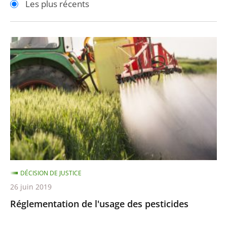
Les plus récents
pour
pour
arriver
arriver
après
avant
Réglementation
de
l'usage
des
pesticides
DÉCISION DE JUSTICE
26 juin 2019
Réglementation de l'usage des pesticides