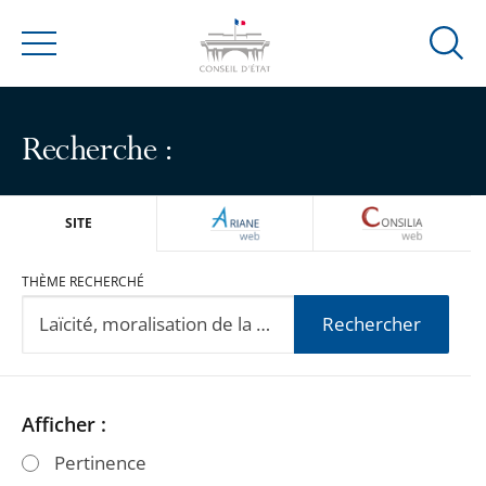
Ouvrir
Menu
la
modal
de
Recherche :
reche
ARIANEWEB
CONSILIA
SITE
THÈME RECHERCHÉ
Rechercher
Passer
Passer
Afficher :
les
les
Pertinence
filtres
filtres