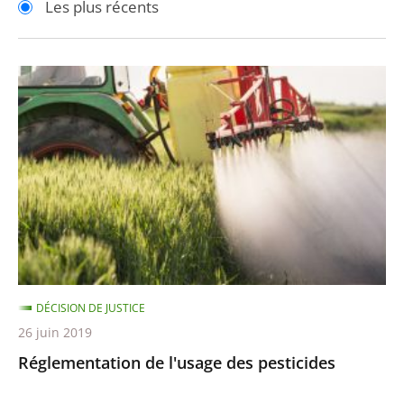
Les plus récents
pour
pour
arriver
arriver
après
avant
Réglementation
de
l'usage
des
pesticides
DÉCISION DE JUSTICE
26 juin 2019
Réglementation de l'usage des pesticides