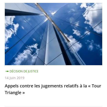
Appels
contre
les
jugements
relatifs
à
la
«
Tour
Triangle
DÉCISION DE JUSTICE
»
14 juin 2019
Appels contre les jugements relatifs à la « Tour
Triangle »