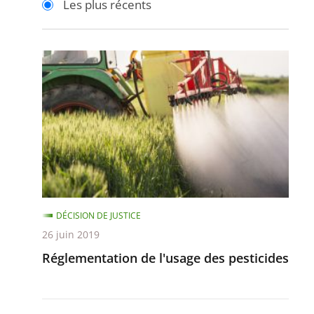
Les plus récents
pour
pour
arriver
arriver
après
avant
Réglementation
de
l'usage
des
pesticides
DÉCISION DE JUSTICE
26 juin 2019
Réglementation de l'usage des pesticides