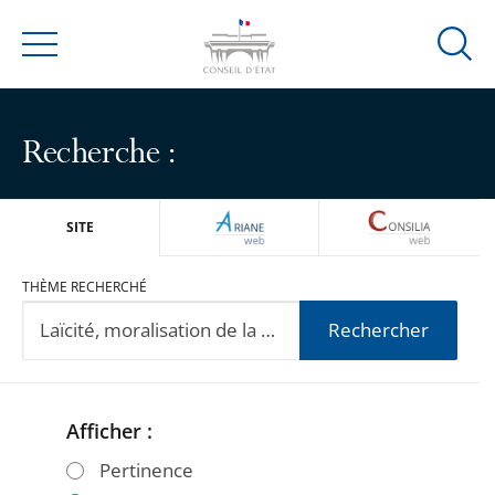
Ouvrir
Menu
la
modal
de
Recherche :
reche
ARIANEWEB
CONSILIA
SITE
THÈME RECHERCHÉ
Rechercher
Afficher :
Passer
Passer
les
les
Pertinence
filtres
filtres