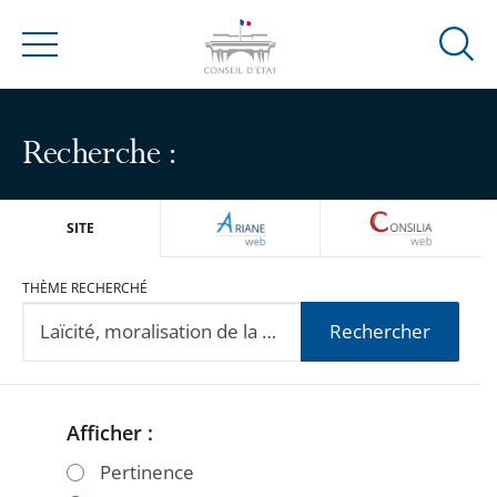
Ouvrir
Menu
la
modal
de
Recherche :
reche
ARIANEWEB
CONSILIA
SITE
THÈME RECHERCHÉ
Rechercher
Afficher :
Passer
Passer
les
les
Pertinence
filtres
filtres