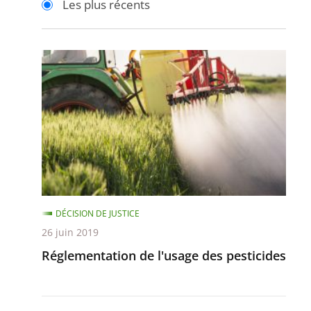
Les plus récents
pour
pour
arriver
arriver
après
avant
Réglementation
de
l'usage
des
pesticides
DÉCISION DE JUSTICE
26 juin 2019
Réglementation de l'usage des pesticides