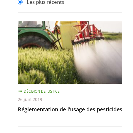
Les plus récents
pour
pour
arriver
arriver
après
avant
Réglementation
de
l'usage
des
pesticides
DÉCISION DE JUSTICE
26 juin 2019
Réglementation de l'usage des pesticides