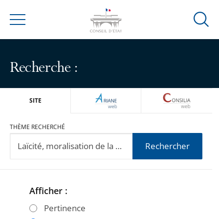
Ouvrir
Menu
la
modal
de
Recherche :
reche
ARIANEWEB
CONSILIA
SITE
THÈME RECHERCHÉ
Rechercher
Afficher :
Passer
Passer
les
les
Pertinence
filtres
filtres